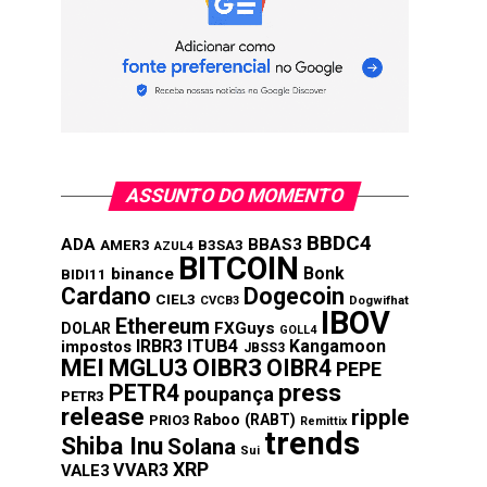
ASSUNTO DO MOMENTO
BBDC4
ADA
BBAS3
AMER3
B3SA3
AZUL4
BITCOIN
Bonk
binance
BIDI11
Cardano
Dogecoin
CIEL3
CVCB3
Dogwifhat
IBOV
Ethereum
FXGuys
DOLAR
GOLL4
IRBR3
ITUB4
Kangamoon
impostos
JBSS3
MEI
MGLU3
OIBR3
OIBR4
PEPE
press
PETR4
poupança
PETR3
release
ripple
Raboo (RABT)
PRIO3
Remittix
trends
Shiba Inu
Solana
Sui
XRP
VVAR3
VALE3