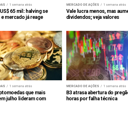
DAS
1 semana atrás
MERCADO DE AÇÕES
1 semana atrás
 US$ 65 mil: halving se
Vale lucra menos, mas aum
 e mercado já reage
dividendos; veja valores
DAS
1 semana atrás
MERCADO DE AÇÕES
1 semana atrás
iptomoedas que mais
B3 atrasa abertura do preg
em julho lideram com
horas por falha técnica