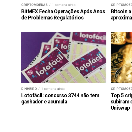
CRIPTOMOEDAS
1 semana atrás
CRIPTOMOE
BitMEX Fecha Operações Após Anos
Bitcoin a
de Problemas Regulatórios
aproxima
DINHEIRO
1 semana atrás
CRIPTOMOE
Lotofácil: concurso 3744 não tem
Top 5 cr
ganhador e acumula
subiram 
Uniswap