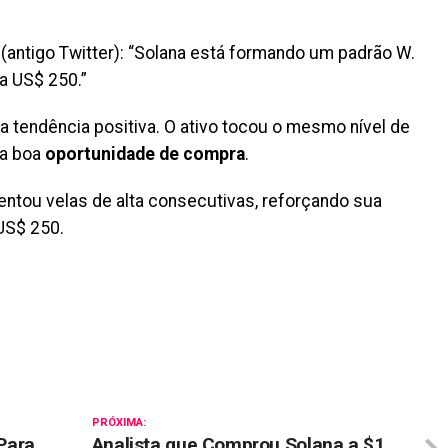
(antigo Twitter): “Solana está formando um padrão W.
a US$ 250.”
a tendência positiva. O ativo tocou o mesmo nível de
ma boa
oportunidade de compra
.
entou velas de alta consecutivas, reforçando sua
US$ 250.
il
PRÓXIMA:
 Para
Analista que Comprou Solana a $1