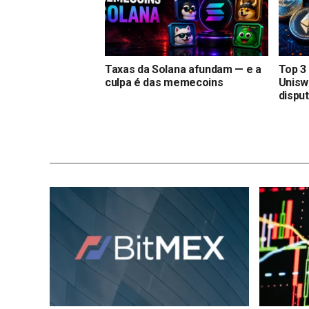
Taxas da Solana afundam — e a
Top 3 
culpa é das memecoins
Unisw
dispu