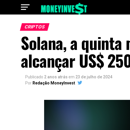
CRIPTOS
Solana, a quinta
alcançar US$ 25
Publicado
2 anos atrás
em
23 de julho de 2024
Por
Redação MoneyInvest