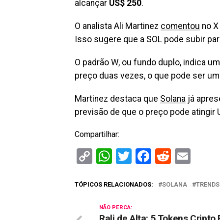
alcançar
US$ 250
.
O analista Ali Martinez
comentou
no X 
Isso sugere que a SOL pode subir par
O padrão W, ou fundo duplo, indica um
preço duas vezes, o que pode ser u
Martinez destaca que
Solana
já apres
previsão de que o preço pode atingir 
Compartilhar:
Copy
WhatsApp
Twitter
Facebook
Reddit
Ema
Link
TÓPICOS RELACIONADOS:
SOLANA
TRENDS
NÃO PERCA:
Rali de Alta: 5 Tokens Cripto