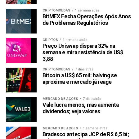
Copy
WhatsApp
Twitter
Facebook
Reddit
Email
Link
CRIPTOMOEDAS
1 semana atrás
BitMEX Fecha Operações Após Anos
TÓPICOS RELACIONADOS:
PEPE
RABOO (RABT)
SHIBA INU
de Problemas Regulatórios
PRÓXIMA:
Analista prevê que esta moeda DeFi Meme vai
CRIPTOS
1 semana atrás
Preço Uniswap dispara 32% na
disparar, e não é Pepe (PEPE) ou Floki (FLOKI)
semana e mira resistência de US$
NÃO PERCA:
3,88
Será que a Memecoin Book of Meme (BOME) é
Scam?
CRIPTOMOEDAS
7 dias atrás
Bitcoin a US$ 65 mil: halving se
aproxima e mercado já reage
MERCADO DE AÇÕES
7 dias atrás
Vale lucra menos, mas aumenta
dividendos; veja valores
MERCADO DE AÇÕES
1 semana atrás
Bradesco antecipa JCP de R$ 6,5 bi;