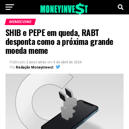
MEMECOINS
SHIB e PEPE em queda, RABT
desponta como a próxima grande
moeda meme
Publicado
2 anos atrás
em
4 de abril de 2024
Por
Redação MoneyInvest