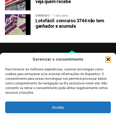
veja quem recebe
DINHEIRO
7 dias atrás
Lotofácil: concurso 3744 não tem
ganhador e acumula
Gerenciar o consentimento
Para fornecer as melhores experiências, usamos tecnologias como
cookies para armazenar e/ou acessar informações do dispositivo. O
consentimento para essas tecnologias nos permitirá processar dados
como comportamento de navegação ou IDs exclusivos neste site. Não
consentir ou retirar o consentimento pode afetar negativamente certos
recursos e funções.
As publicações no site Money Invest têm um caráter meramente
Aceitar
informativo, servindo como boletins de divulgação, e não devem ser
interpretadas como recomendações de investimento.
Leia mais