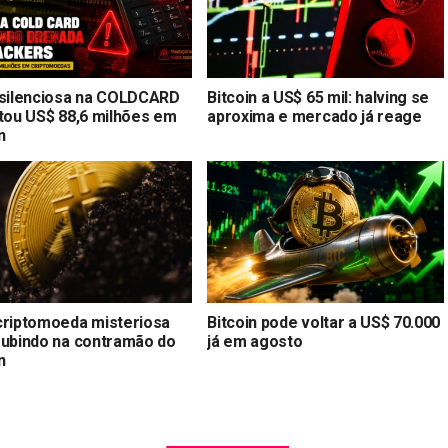
 silenciosa na COLDCARD
Bitcoin a US$ 65 mil: halving se
stou US$ 88,6 milhões em
aproxima e mercado já reage
n
criptomoeda misteriosa
Bitcoin pode voltar a US$ 70.000
subindo na contramão do
já em agosto
n