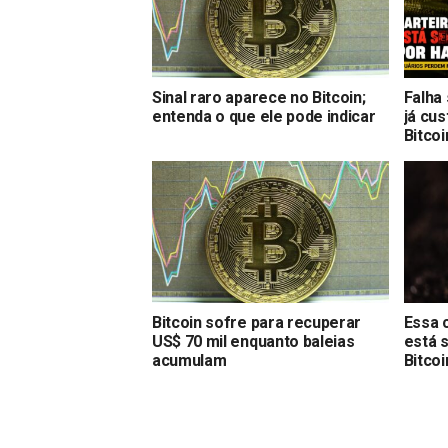
Sinal raro aparece no Bitcoin;
Falha
entenda o que ele pode indicar
já cu
Bitcoi
Bitcoin sofre para recuperar
Essa 
US$ 70 mil enquanto baleias
está 
acumulam
Bitcoi