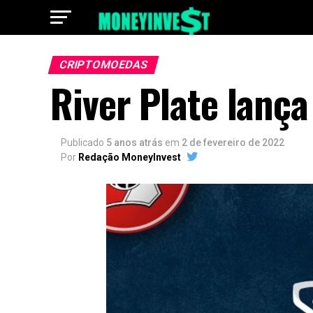
CRIPTOMOEDAS
River Plate lanç
Publicado
5 anos atrás
em
2 de fevereiro de 2022
Por
Redação MoneyInvest