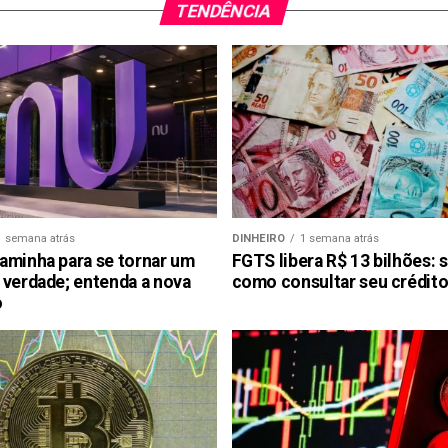
TENDÊNCIA
1 semana atrás
DINHEIRO
1 semana atrás
aminha para se tornar um
FGTS libera R$ 13 bilhões: 
 verdade; entenda a nova
como consultar seu crédito
o