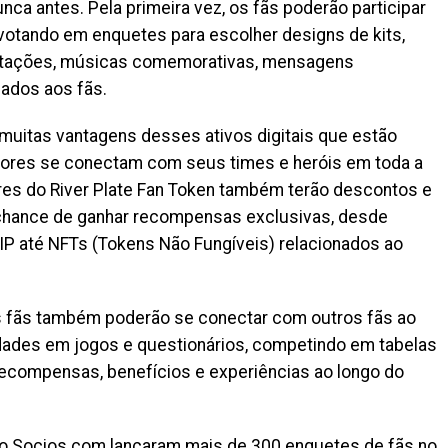
nca antes. Pela primeira vez, os fãs poderão participar
otando em enquetes para escolher designs de kits,
atações, músicas comemorativas, mensagens
nados aos fãs.
 muitas vantagens desses ativos digitais que estão
dores se conectam com seus times e heróis em toda a
ores do River Plate Fan Token também terão descontos e
hance de ganhar recompensas exclusivas, desde
IP até NFTs (Tokens Não Fungíveis) relacionados ao
os fãs também poderão se conectar com outros fãs ao
idades em jogos e questionários, competindo em tabelas
recompensas, benefícios e experiências ao longo do
do Socios.com lançaram mais de 300 enquetes de fãs no