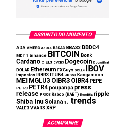
ASSUNTO DO MOMENTO
BBDC4
ADA
BBAS3
AMER3
B3SA3
AZUL4
BITCOIN
Bonk
binance
BIDI11
Cardano
Dogecoin
CIEL3
CVCB3
Dogwifhat
IBOV
Ethereum
FXGuys
DOLAR
GOLL4
IRBR3
ITUB4
Kangamoon
impostos
JBSS3
MEI
MGLU3
OIBR3
OIBR4
PEPE
press
PETR4
poupança
PETR3
release
ripple
Raboo (RABT)
PRIO3
Remittix
trends
Shiba Inu
Solana
Sui
XRP
VVAR3
VALE3
ACOMPANHE