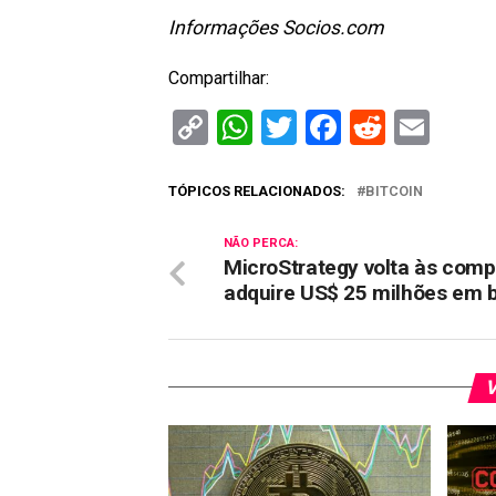
Informações Socios.com
Compartilhar:
Copy
WhatsApp
Twitter
Facebook
Reddit
Ema
Link
TÓPICOS RELACIONADOS:
BITCOIN
NÃO PERCA:
MicroStrategy volta às comp
adquire US$ 25 milhões em b
V