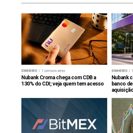
DINHEIRO
1 semana atrás
DINHEIRO
Nubank Croma chega com CDB a
Nubank c
130% do CDI; veja quem tem acesso
banco de
aquisiçã