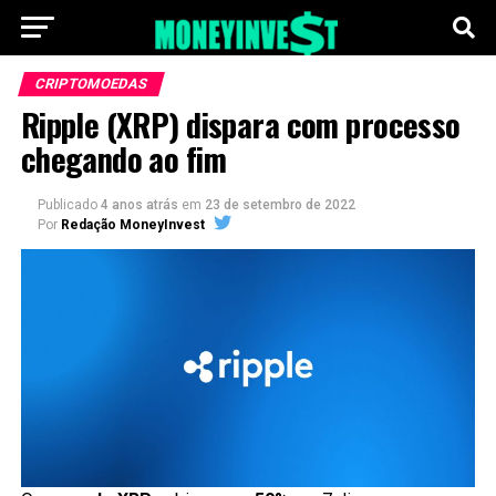
CRIPTOMOEDAS
Ripple (XRP) dispara com processo
chegando ao fim
Publicado
4 anos atrás
em
23 de setembro de 2022
Por
Redação MoneyInvest