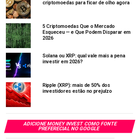
criptomoedas para ficar de olho agora
O
preço do XRP
registrou um aumento de cerca de
50%
e
ultrapassou
US$ 0,5
4. Agora, o valor está pairando em
torno de US $ 0,48.
5 Criptomoedas Que o Mercado
Esqueceu — e Que Podem Disparar em
Compartilhar:
2026
Copy
WhatsApp
Twitter
Facebook
Reddit
Email
Link
Solana ou XRP: qual vale mais a pena
investir em 2026?
TÓPICOS RELACIONADOS:
RIPPLE
XRP
PRÓXIMA:
Top 8 criptomoedas para investir e lucrar 100%
Ripple (XRP): mais de 50% dos
investidores estão no prejuízo
NÃO PERCA:
Cardano conclui com sucesso o Hard Fork Vasil
ADICIONE MONEY INVEST COMO FONTE
PREFERECIAL NO GOOGLE