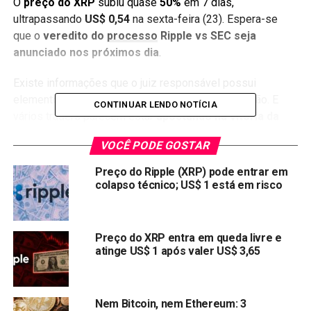
O
preço do XRP
subiu quase
50%
em 7 dias,
ultrapassando
US$ 0,54
na sexta-feira (23). Espera-se
que o
veredito do
processo
Ripple vs SEC seja
anunciado nos próximos dia
.
Existe informações que o juiz responsável possui
elementos suficiente para fundamentar uma decisão. E
CONTINUAR LENDO NOTÍCIA
vários traders parecem estar
apostando na vitória da
Ripple
, ou pelo menos vendo isso como uma
VOCÊ PODE GOSTAR
oportunidade de ganhos.
Preço do Ripple (XRP) pode entrar em
Entenda o processo contra
colapso técnico; US$ 1 está em risco
Ripple
Preço do XRP entra em queda livre e
Em dezembro de 2020, a SEC processou a Ripple Labs
atinge US$ 1 após valer US$ 3,65
por alegações de que a empresa havia arrecadado mais
de US$ 1,3 bilhão vendendo seu token nativo XRP em
transações de valores mobiliários não registrados.
Nem Bitcoin, nem Ethereum: 3