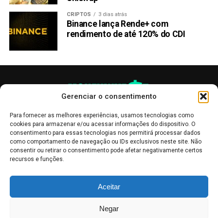
CRIPTOS
3 dias atrás
Binance lança Rende+ com
rendimento de até 120% do CDI
Gerenciar o consentimento
Para fornecer as melhores experiências, usamos tecnologias como
cookies para armazenar e/ou acessar informações do dispositivo. O
consentimento para essas tecnologias nos permitirá processar dados
como comportamento de navegação ou IDs exclusivos neste site. Não
consentir ou retirar o consentimento pode afetar negativamente certos
recursos e funções.
As publicações no site Money Invest têm um caráter meramente
Aceitar
informativo, servindo como boletins de divulgação, e não devem ser
interpretadas como recomendações de investimento.
Leia mais
Negar
Mercado de Criptomoedas,
Bolsa de Valores
.
Money Invest
: O futuro