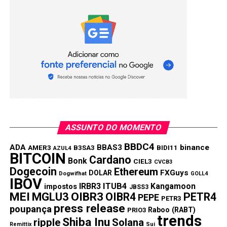
ASSUNTO DO MOMENTO
BBDC4
ADA
BBAS3
binance
AMER3
B3SA3
BIDI11
AZUL4
BITCOIN
Cardano
Bonk
CIEL3
CVCB3
Dogecoin
Ethereum
FXGuys
DOLAR
Dogwifhat
GOLL4
IBOV
IRBR3
ITUB4
Kangamoon
impostos
JBSS3
MEI
MGLU3
OIBR3
OIBR4
PETR4
PEPE
PETR3
press release
poupança
Raboo (RABT)
PRIO3
trends
Shiba Inu
ripple
Solana
Remittix
Sui