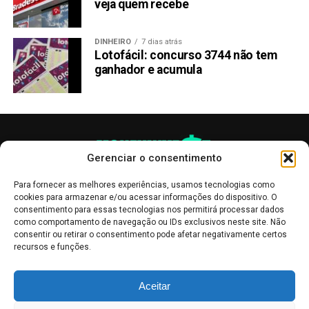
TÓPICOS RELACIONADOS:
BITCOIN
PULLIX
SOLANA
veja quem recebe
PRÓXIMA:
Previsão de preço do Ripple: O XRP chegará a US$ 1
DINHEIRO
7 dias atrás
em abril?
Lotofácil: concurso 3744 não tem
ganhador e acumula
NÃO PERCA:
Criptos para o mês de Abril: Pepe 2.0 (PEPE2.0),
Toshi (TOSHI) e Kangamoon ($KANG)
Gerenciar o consentimento
Para fornecer as melhores experiências, usamos tecnologias como
cookies para armazenar e/ou acessar informações do dispositivo. O
consentimento para essas tecnologias nos permitirá processar dados
como comportamento de navegação ou IDs exclusivos neste site. Não
consentir ou retirar o consentimento pode afetar negativamente certos
recursos e funções.
As publicações no site Money Invest têm um caráter meramente
Aceitar
informativo, servindo como boletins de divulgação, e não devem ser
interpretadas como recomendações de investimento.
Leia mais