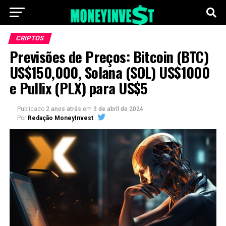
CRIPTOS
Previsões de Preços: Bitcoin (BTC)
US$150,000, Solana (SOL) US$1000
e Pullix (PLX) para US$5
Publicado
2 anos atrás
em
3 de abril de 2024
Por
Redação MoneyInvest