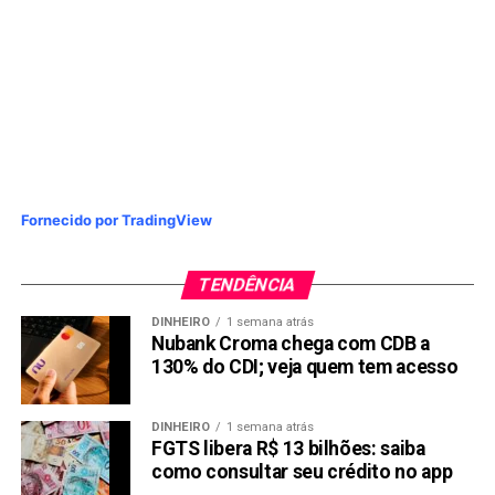
Em 21 de março de 2024, a plataforma Pullix entrou no ar
apresentando sua plataforma única e impressionante. Esta
plataforma de ponta atraiu a atenção de traders e
entusiastas de criptomoedas, eliminando a necessidade
de requisitos KYC. Além disso, os usuários teriam a
oportunidade de explorar a plataforma com uma conta de
demonstração por pelo menos três dias antes que seus
Fornecido por TradingView
recursos de negociação ao vivo sejam implementados.
À medida que a plataforma de negociação de
TENDÊNCIA
criptomoedas híbrida assegura mais listagens, os
DINHEIRO
1 semana atrás
analistas estão promovendo o token PLX nativo a atingir
Nubank Croma chega com CDB a
alturas sem precedentes nas próximas semanas.
130% do CDI; veja quem tem acesso
Enquanto isso, o recurso de staking na Pullix apresenta
aos usuários opções de staking versáteis que variam de
DINHEIRO
1 semana atrás
30 a 180 dias, e apresenta APYs atrativos que variam de
FGTS libera R$ 13 bilhões: saiba
10% a 45%. Enquanto a Pullix continua a subir
como consultar seu crédito no app
meteoricamente no mercado de criptomoedas e registrar