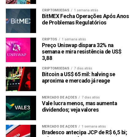
mais marcos, os analistas previram que o token atingirá
CRIPTOMOEDAS
1 semana atrás
US $ 5 antes do final do ano.
BitMEX Fecha Operações Após Anos
de Problemas Regulatórios
Para obter mais informações sobre a Pullix, consulte os
links abaixo:
CRIPTOS
1 semana atrás
Junte-se às Comunidades da Pullix
Preço Uniswap dispara 32% na
Compre via Bitmart
semana e mira resistência de US$
3,88
LEIA COM ATENÇÃO:
Este texto
não
constitui
CRIPTOMOEDAS
7 dias atrás
aconselhamento de investimento
nem recomendação
Bitcoin a US$ 65 mil: halving se
de compra de qualquer criptomoeda
. O objetivo é
aproxima e mercado já reage
manter os interessados em criptomoedas informados
sobre os desenvolvimentos recentes.
MERCADO DE AÇÕES
7 dias atrás
Vale lucra menos, mas aumenta
Compartilhar:
dividendos; veja valores
Copy
WhatsApp
Twitter
Facebook
Reddit
Email
Link
MERCADO DE AÇÕES
1 semana atrás
Bradesco antecipa JCP de R$ 6,5 bi;