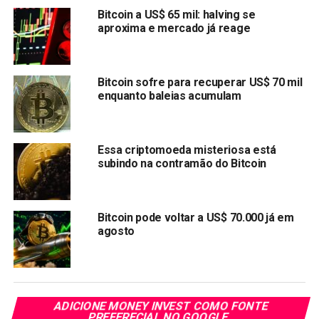
Desde o início do mercado em alta, o Bitcoin (BTC) tem
Bitcoin a US$ 65 mil: halving se
aproxima e mercado já reage
causado impacto no mercado de criptomoedas,
especialmente à medida que o efeito dominó de seu
aumento atravessa todo o mercado de criptomoedas.
Negociando em cerca de US $ 53.000 no final de fevereiro,
Bitcoin sofre para recuperar US$ 70 mil
enquanto baleias acumulam
o Bitcoin subiu cerca de 28%. Em março, registrando mais
uma alta histórica,
ultrapassando os
US $ 73.000.
Com seu evento de halving chegando mais tarde em abril,
Essa criptomoeda misteriosa está
subindo na contramão do Bitcoin
e sua adoção contínua em todo o mundo antes desse
momento, a maioria dos analistas de criptomoedas está
altamente otimista, com questões levantadas sobre a
possibilidade de o Bitcoin atingir US $ 150.000 antes do
Bitcoin pode voltar a US$ 70.000 já em
agosto
final do ano.
O Solana (SOL) Continuará Sua Tendência de Alta nos
Próximos Meses?
Sendo uma das principais criptomoedas do mercado, o
ADICIONE MONEY INVEST COMO FONTE
Solana (SOL) viu uma ascensão meteórica no último mês,
PREFERECIAL NO GOOGLE