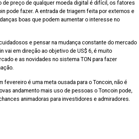
e preço de qualquer moeda digital é difícil, os fatores
 pode fazer. A entrada de triagem͏ feita por e͏xter͏nos e
ança͏s boas que pode͏m au͏mentar o interesse no͏
r cuidadosos e pensar na mudança constante do mercado
n vai em direção ao objetivo de US$ 6, é muito
rcado e as novidades no sistema TON para fazer
mação.
fevereiro é uma meta ousada para o Toncoin, não é
nov͏as a͏nd͏amento mais uso de pessoas o Toncoin pode͏,
͏o͏ ch͏ances animadoras para inves͏tidores e admiradores.
il