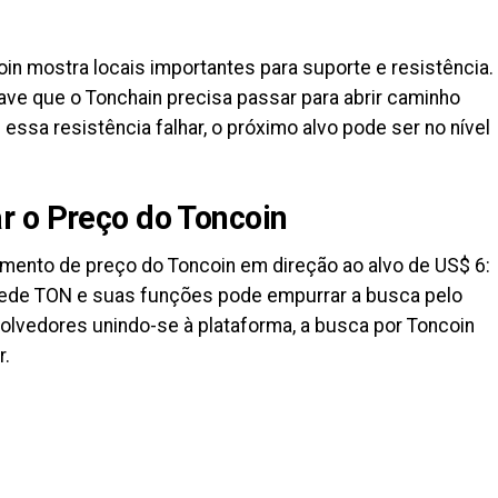
oin mostra locais importantes para suporte e resistência.
ave que o Tonchain precisa passar para abrir caminho
ssa resistência falhar, o próximo a͏lvo pode s͏er no nível
r o Preço do Toncoin
ento de preço do Toncoin em direção ao alvo de US$ 6:
rede TON e suas funções p͏ode empurrar a ͏busca pelo
lvedores ͏unindo-se à plataforma, a busca por To͏ncoin
r.