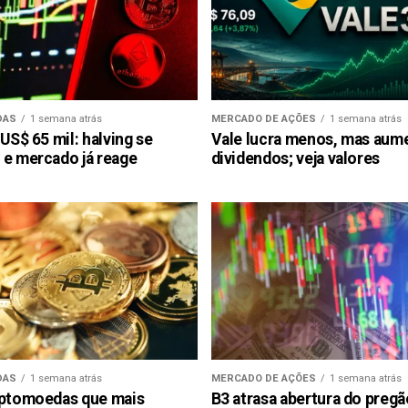
DAS
1 semana atrás
MERCADO DE AÇÕES
1 semana atrás
 US$ 65 mil: halving se
Vale lucra menos, mas aum
 e mercado já reage
dividendos; veja valores
DAS
1 semana atrás
MERCADO DE AÇÕES
1 semana atrás
iptomoedas que mais
B3 atrasa abertura do preg