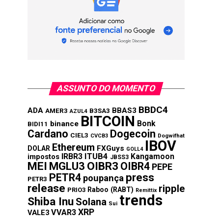
ASSUNTO DO MOMENTO
BBDC4
ADA
BBAS3
AMER3
B3SA3
AZUL4
BITCOIN
Bonk
binance
BIDI11
Cardano
Dogecoin
CIEL3
CVCB3
Dogwifhat
IBOV
Ethereum
FXGuys
DOLAR
GOLL4
IRBR3
ITUB4
Kangamoon
impostos
JBSS3
MEI
MGLU3
OIBR3
OIBR4
PEPE
press
PETR4
poupança
PETR3
release
ripple
Raboo (RABT)
PRIO3
Remittix
trends
Shiba Inu
Solana
Sui
XRP
VVAR3
VALE3