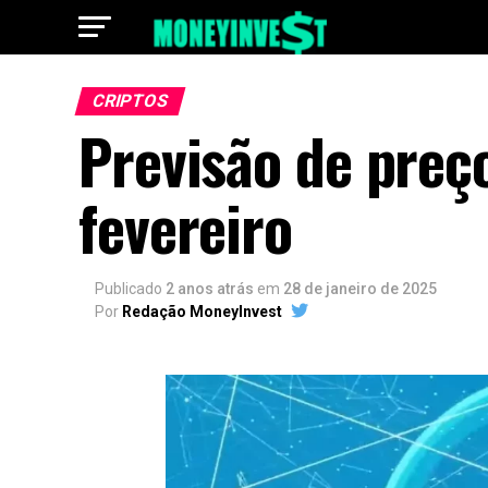
CRIPTOS
Previsão de preç
fevereiro
Publicado
2 anos atrás
em
28 de janeiro de 2025
Por
Redação MoneyInvest