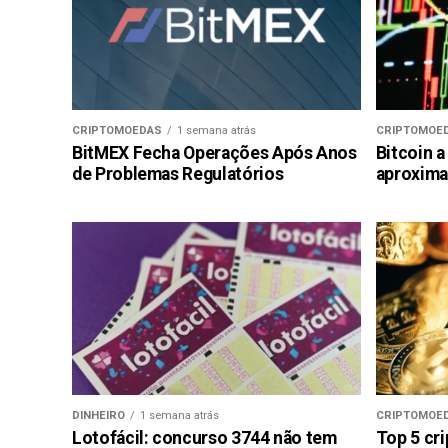
CRIPTOMOEDAS
1 semana atrás
CRIPTOMOE
BitMEX Fecha Operações Após Anos
Bitcoin a
de Problemas Regulatórios
aproxima
DINHEIRO
1 semana atrás
CRIPTOMOE
Lotofácil: concurso 3744 não tem
Top 5 cr