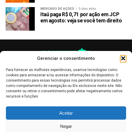
MERCADO DE AÇÕES
5 dias atrás
Itaú paga R$ 0,71 por ação em JCP
em agosto: veja se você tem direito
Gerenciar o consentimento
Para fornecer as melhores experiências, usamos tecnologias como
cookies para armazenar e/ou acessar informações do dispositivo. O
consentimento para essas tecnologias nos permitirá processar dados
como comportamento de navegação ou IDs exclusivos neste site. Não
consentir ou retirar o consentimento pode afetar negativamente certos
recursos e funções.
As publicações no site Money Invest têm um caráter meramente
Aceitar
informativo, servindo como boletins de divulgação, e não devem ser
interpretadas como recomendações de investimento.
Leia mais
Negar
Mercado de Criptomoedas,
Bolsa de Valores
.
Money Invest
: O futuro