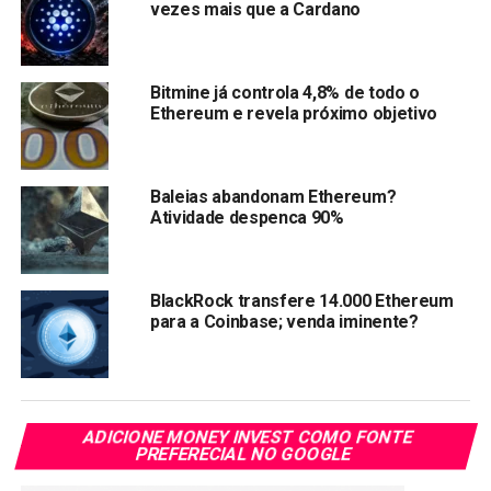
vezes mais que a Cardano
respeitado) de reversão de tendência. Ou seja, pode ser o
fim da fase de baixa e o começo de uma alta mais
sustentada.
Bitmine já controla 4,8% de todo o
Ethereum e revela próximo objetivo
Baleias abandonam Ethereum?
Atividade despenca 90%
BlackRock transfere 14.000 Ethereum
para a Coinbase; venda iminente?
ADICIONE MONEY INVEST COMO FONTE
Imagem: Coingecko
PREFERECIAL NO GOOGLE
Enquanto isso, o Bitcoin também não ficou para trás. A