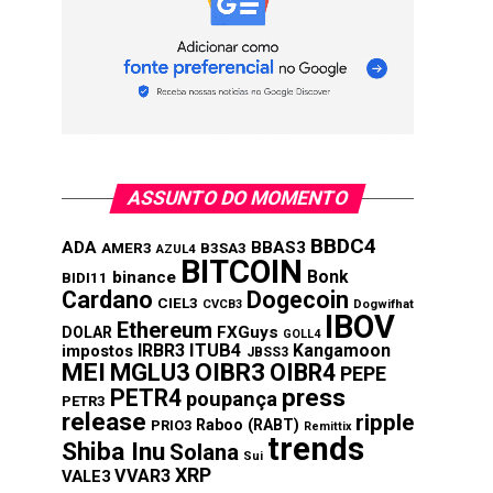
ASSUNTO DO MOMENTO
BBDC4
ADA
BBAS3
AMER3
B3SA3
AZUL4
BITCOIN
Bonk
binance
BIDI11
Cardano
Dogecoin
CIEL3
CVCB3
Dogwifhat
IBOV
Ethereum
FXGuys
DOLAR
GOLL4
IRBR3
ITUB4
Kangamoon
impostos
JBSS3
MEI
MGLU3
OIBR3
OIBR4
PEPE
press
PETR4
poupança
PETR3
release
ripple
Raboo (RABT)
PRIO3
Remittix
trends
Shiba Inu
Solana
Sui
XRP
VVAR3
VALE3