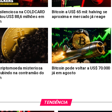
 silenciosa na COLDCARD
Bitcoin a US$ 65 mil: halving se
stou US$ 88,6 milhões em
aproxima e mercado já reage
n
criptomoeda misteriosa
Bitcoin pode voltar a US$ 70.000
subindo na contramão do
já em agosto
n
TENDÊNCIA