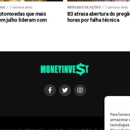
DAS
1 semana atrás
MERCADO DE AÇÕES
1 semana atrás
iptomoedas que mais
B3 atrasa abertura do preg
em julho lideram com
horas por falha técnica
Para fornec
armazenar e
tecnologias