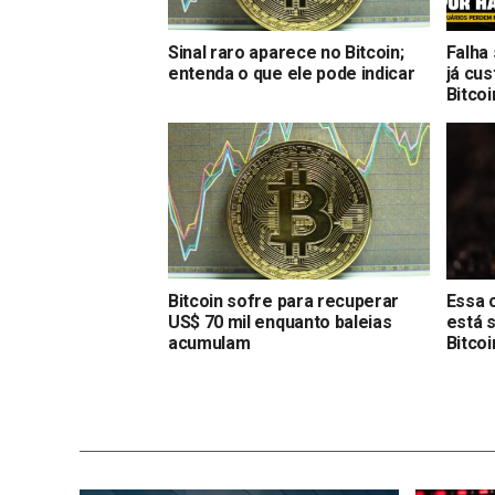
Sinal raro aparece no Bitcoin;
Falha
entenda o que ele pode indicar
já cu
Bitcoi
Bitcoin sofre para recuperar
Essa 
US$ 70 mil enquanto baleias
está 
acumulam
Bitcoi