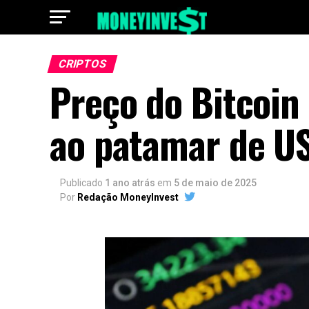
CRIPTOS
Preço do Bitcoin 
ao patamar de US
Publicado
1 ano atrás
em
5 de maio de 2025
Por
Redação MoneyInvest