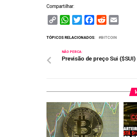
Compartilhar:
Copy
WhatsApp
Twitter
Facebook
Reddit
Ema
Link
TÓPICOS RELACIONADOS:
BITCOIN
NÃO PERCA:
Previsão de preço Sui ($SUI)
V