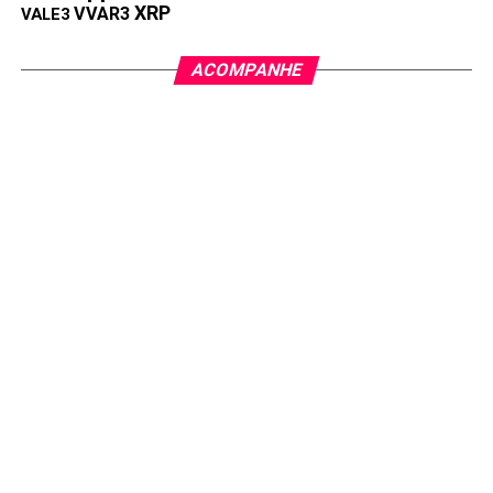
Após a alta da Zcash, agora é a vez da criptomoeda
XRP
VVAR3
VALE3
de privacidade Monero disparar
ACOMPANHE