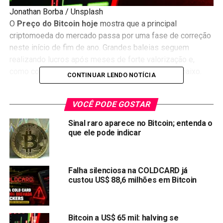
Jonathan Borba / Unsplash
O
Preço do Bitcoin hoje
mostra que a principal
criptomoeda do mercado passa por uma fase de correção
neste início de fim de ano. Grandes baleias seguem
realizando lucros após meses de forte valorização e,
como consequência, puxam todo o mercado para baixo.
CONTINUAR LENDO NOTÍCIA
Preço do Bitcoin hoje
VOCÊ PODE GOSTAR
Sinal raro aparece no Bitcoin; entenda o
que ele pode indicar
Falha silenciosa na COLDCARD já
custou US$ 88,6 milhões em Bitcoin
Bitcoin a US$ 65 mil: halving se