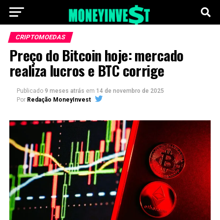
CRIPTOMOEDAS
Preço do Bitcoin hoje: mercado
realiza lucros e BTC corrige
Publicado
9 meses atrás
em
14 de novembro de 2025
Por
Redação MoneyInvest