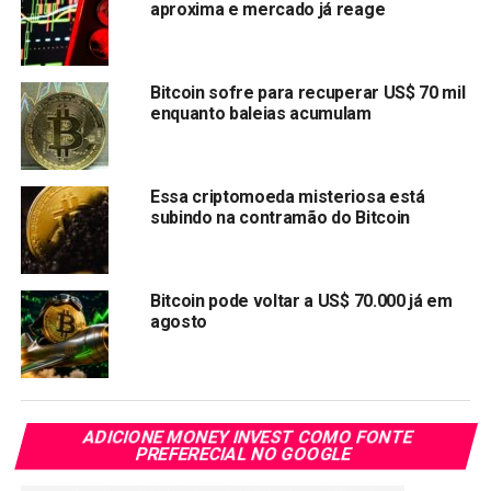
aproxima e mercado já reage
Bitcoin sofre para recuperar US$ 70 mil
Imagem: Coingecko
enquanto baleias acumulam
Atualmente, o BTC é negociado a cerca de US$ 95.706,
acumulando queda de 14% nos últimos 30 dias. Ainda
Essa criptomoeda misteriosa está
assim, vale lembrar que o movimento acontece logo
subindo na contramão do Bitcoin
depois de o Bitcoin ter renovado sua máxima histórica,
superando os US$ 126 mil.
Bitcoin pode voltar a US$ 70.000 já em
Especialistas veem possível
agosto
retomada
Por outro lado, analistas avaliam que a história pode se
repetir. Eles apontam uma defasagem de
ADICIONE MONEY INVEST COMO FONTE
aproximadamente 80 dias entre os ciclos do ouro e do
PREFERECIAL NO GOOGLE
Bitcoin — um comportamento observado em outros