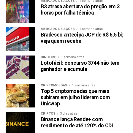
MERCADO DE AÇÕES
1 semana atrás
B3 atrasa abertura do pregão em 3
horas por falha técnica
MERCADO DE AÇÕES
1 semana atrás
Bradesco antecipa JCP de R$ 6,5 bi;
veja quem recebe
DINHEIRO
1 semana atrás
Lotofácil: concurso 3744 não tem
ganhador e acumula
CRIPTOMOEDAS
1 semana atrás
Top 5 criptomoedas que mais
subiram em julho lideram com
Uniswap
CRIPTOS
3 dias atrás
Binance lança Rende+ com
rendimento de até 120% do CDI