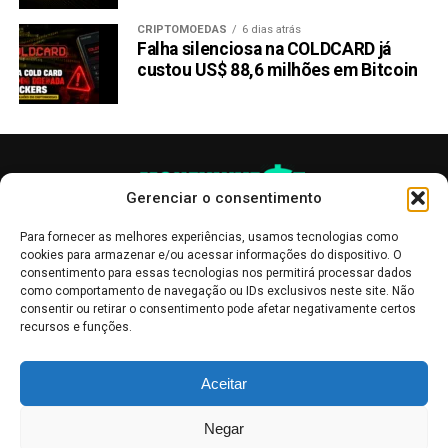
CRIPTOMOEDAS
6 dias atrás
Falha silenciosa na COLDCARD já
custou US$ 88,6 milhões em Bitcoin
Gerenciar o consentimento
Para fornecer as melhores experiências, usamos tecnologias como
cookies para armazenar e/ou acessar informações do dispositivo. O
consentimento para essas tecnologias nos permitirá processar dados
como comportamento de navegação ou IDs exclusivos neste site. Não
consentir ou retirar o consentimento pode afetar negativamente certos
recursos e funções.
As publicações no site Money Invest têm um caráter meramente
Aceitar
informativo, servindo como boletins de divulgação, e não devem ser
interpretadas como recomendações de investimento.
Leia mais
Negar
Mercado de Criptomoedas,
Bolsa de Valores
.
Money Invest
: O futuro