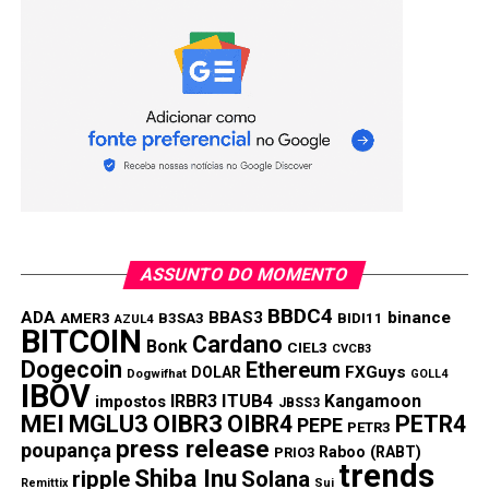
momentos do mercado.
Segundo essa leitura, quando o ouro estabiliza sua alta, o
Bitcoin tende a recuperar força logo na sequência.
Portanto, se o padrão se mantiver, a criptomoeda pode
voltar a subir nas próximas semanas.
Enquanto isso, o
Preço do Ethereum hoje
segue o mesmo
caminho.
Compartilhar:
ASSUNTO DO MOMENTO
Copy
WhatsApp
Twitter
Facebook
Reddit
Email
BBDC4
ADA
BBAS3
binance
AMER3
B3SA3
BIDI11
AZUL4
BITCOIN
Link
Cardano
Bonk
CIEL3
CVCB3
Dogecoin
Ethereum
FXGuys
DOLAR
TÓPICOS RELACIONADOS:
BITCOIN
Dogwifhat
GOLL4
IBOV
IRBR3
ITUB4
Kangamoon
impostos
JBSS3
PRÓXIMA:
MEI
MGLU3
OIBR3
OIBR4
PETR4
PEPE
PETR3
US$ 336 milhões em XRP fogem das exchanges
press release
poupança
Raboo (RABT)
PRIO3
trends
NÃO PERCA:
Shiba Inu
ripple
Solana
Remittix
Sui