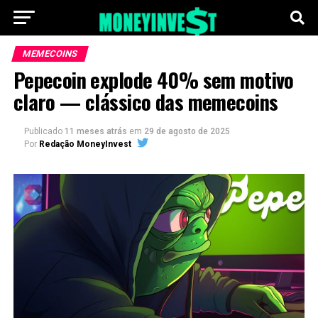
MEMECOINS
Pepecoin explode 40% sem motivo
claro — clássico das memecoins
Publicado
11 meses atrás
em
29 de agosto de 2025
Por
Redação MoneyInvest