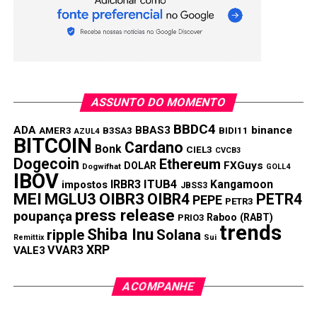
Compartilhar:
Copy
WhatsApp
Twitter
Facebook
Reddit
Email
Link
TÓPICOS RELACIONADOS:
PEPECOIN
ASSUNTO DO MOMENTO
PRÓXIMA:
Dogecoin e Shiba Inu: preços podem se recuperar
BBDC4
ADA
BBAS3
binance
AMER3
B3SA3
BIDI11
AZUL4
em setembro?
BITCOIN
Cardano
Bonk
CIEL3
CVCB3
Dogecoin
Ethereum
NÃO PERCA:
FXGuys
DOLAR
Dogwifhat
GOLL4
IBOV
PEPE, BONK ou SHIB? Qual criptomoeda está sendo
IRBR3
ITUB4
Kangamoon
impostos
JBSS3
mais comprada em 2025?
MEI
MGLU3
OIBR3
OIBR4
PETR4
PEPE
PETR3
press release
poupança
Raboo (RABT)
PRIO3
trends
Shiba Inu
ripple
Solana
Remittix
Sui
XRP
VVAR3
VALE3
ACOMPANHE