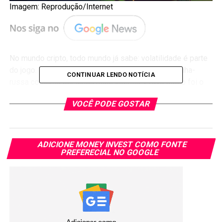
Imagem: Reprodução/Internet
No mundo cripto, todo mundo já sabe: volatilidade é parte
do jogo. E quando se fala de memecoins, a montanha-
CONTINUAR LENDO NOTÍCIA
russa costuma ser ainda mais intensa. Prova disso foi o
desempenho da
Pepecoin
, que disparou 40% nesta
VOCÊ PODE GOSTAR
sexta-feira (29).
No pregão de hoje, a moeda estava sendo negociada a
US$ 0,0004986
, acumulando essa alta expressiva nas
ADICIONE MONEY INVEST COMO FONTE
últimas 24 horas. A capitalização de mercado já passa de
PREFERECIAL NO GOOGLE
US$ 49,4 milhões
, enquanto o volume negociado
despencou para
US$ 598,25 milhões
, uma queda forte de
61,21%.