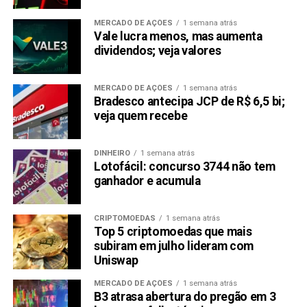
pelo mercado.
MERCADO DE AÇÕES
1 semana atrás
Vale lucra menos, mas aumenta
3. Bonk (BONK)
dividendos; veja valores
MERCADO DE AÇÕES
1 semana atrás
Bradesco antecipa JCP de R$ 6,5 bi;
veja quem recebe
DINHEIRO
1 semana atrás
Lotofácil: concurso 3744 não tem
ganhador e acumula
CRIPTOMOEDAS
1 semana atrás
Top 5 criptomoedas que mais
Imagem: Reprodução/Internet
subiram em julho lideram com
Uniswap
Visão Geral
MERCADO DE AÇÕES
1 semana atrás
Bonk (BONK) tem sido um pouco esquecida no cenário
B3 atrasa abertura do pregão em 3