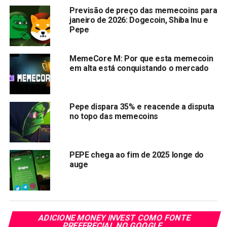
Previsão de preço das memecoins para
janeiro de 2026: Dogecoin, Shiba Inu e
Pepe
MemeCore M: Por que esta memecoin
em alta está conquistando o mercado
Pepe dispara 35% e reacende a disputa
no topo das memecoins
Pepe (TRUMP) é frequentemente confundido com sua
PEPE chega ao fim de 2025 longe do
contraparte, PEPE (PEPE). No entanto, a primeira tem
auge
ganhado destaque recentemente devido ao seu
impressionante aumento de preço. Só nas últimas 24
horas, Pepe (TRUMP) disparou
151%
, elevando seu valor
atual para
$0,00001789
.
ADICIONE MONEY INVEST COMO FONTE
PREFERECIAL NO GOOGLE