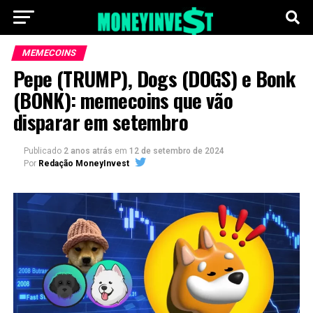
MEMECOINS
Pepe (TRUMP), Dogs (DOGS) e Bonk
(BONK): memecoins que vão
disparar em setembro
Publicado
2 anos atrás
em
12 de setembro de 2024
Por
Redação MoneyInvest