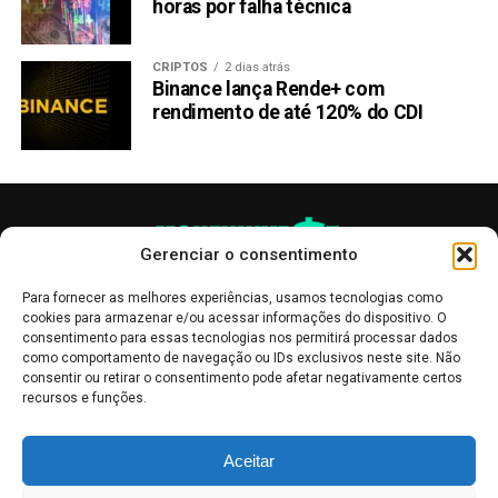
horas por falha técnica
das memecoins após experimentar um aumento
impressionante de
19.685,4%
no último ano. Atualmente
cotada a
$0,00001703
, muitos se perguntam se ainda há
CRIPTOS
2 dias atrás
Binance lança Rende+ com
potencial para crescimento.
rendimento de até 120% do CDI
Razões para o Declínio
Após uma subida tão explosiva, não é incomum que uma
memecoin perca parte de seu brilho. Bonk (BONK)
enfrentou desafios para manter o interesse dos
Gerenciar o consentimento
investidores à medida que o entusiasmo inicial diminuiu.
No entanto, a comunidade subjacente e os fundamentos
Para fornecer as melhores experiências, usamos tecnologias como
cookies para armazenar e/ou acessar informações do dispositivo. O
do projeto permanecem fortes.
consentimento para essas tecnologias nos permitirá processar dados
como comportamento de navegação ou IDs exclusivos neste site. Não
Potencial em Setembro
consentir ou retirar o consentimento pode afetar negativamente certos
recursos e funções.
Apesar da estagnação recente, muitos acreditam que Bonk
(BONK) pode ver um aumento em setembro. O mercado de
As publicações no site Money Invest têm um caráter meramente
Aceitar
informativo, servindo como boletins de divulgação, e não devem ser
memecoins é notoriamente imprevisível, mas o potencial
interpretadas como recomendações de investimento.
Leia mais