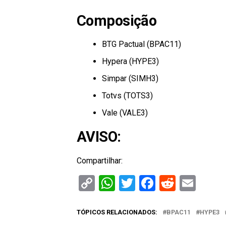
Composição
BTG Pactual (BPAC11)
Hypera (HYPE3)
Simpar (SIMH3)
Totvs (TOTS3)
Vale (VALE3)
AVISO:
Compartilhar:
Copy
WhatsApp
Twitter
Facebook
Reddit
Ema
Link
TÓPICOS RELACIONADOS:
BPAC11
HYPE3