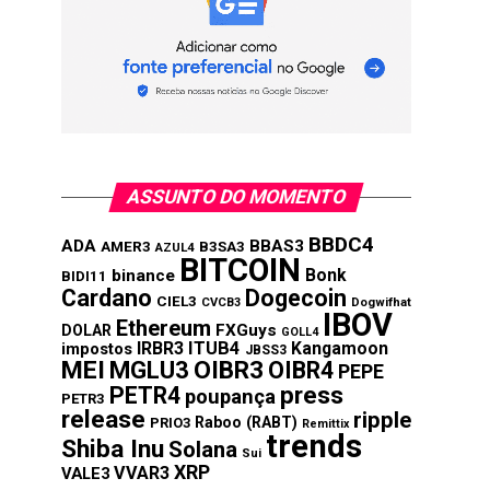
ASSUNTO DO MOMENTO
BBDC4
ADA
BBAS3
AMER3
B3SA3
AZUL4
BITCOIN
Bonk
binance
BIDI11
Cardano
Dogecoin
CIEL3
CVCB3
Dogwifhat
IBOV
Ethereum
FXGuys
DOLAR
GOLL4
IRBR3
ITUB4
Kangamoon
impostos
JBSS3
MEI
MGLU3
OIBR3
OIBR4
PEPE
press
PETR4
poupança
PETR3
release
ripple
Raboo (RABT)
PRIO3
Remittix
trends
Shiba Inu
Solana
Sui
XRP
VVAR3
VALE3