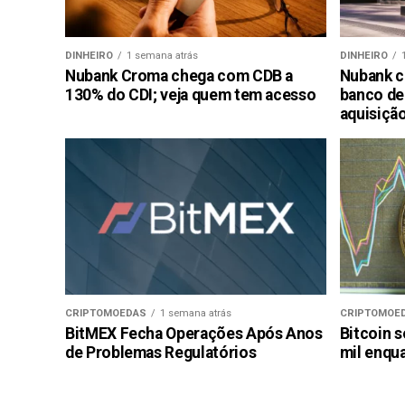
DINHEIRO
1 semana atrás
DINHEIRO
Nubank Croma chega com CDB a
Nubank c
130% do CDI; veja quem tem acesso
banco de
aquisiçã
CRIPTOMOEDAS
1 semana atrás
CRIPTOMOE
BitMEX Fecha Operações Após Anos
Bitcoin s
de Problemas Regulatórios
mil enqu