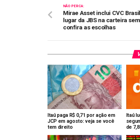
NÃO PERCA:
Mirae Asset inclui CVC Brasi
lugar da JBS na carteira sem
confira as escolhas
V
Itaú paga R$ 0,71 por ação em
Itaú l
JCP em agosto: veja se você
segun
tem direito
de 7,