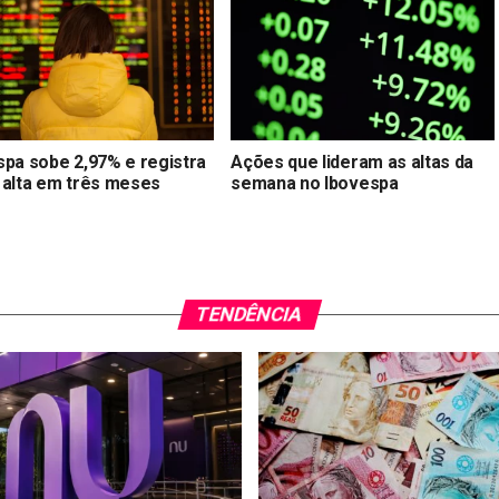
spa sobe 2,97% e registra
Ações que lideram as altas da
 alta em três meses
semana no Ibovespa
TENDÊNCIA