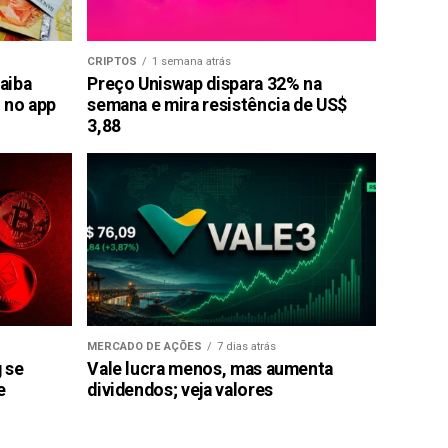
CRIPTOS
1 semana atrás
saiba
Preço Uniswap dispara 32% na
 no app
semana e mira resistência de US$
3,88
MERCADO DE AÇÕES
7 dias atrás
g se
Vale lucra menos, mas aumenta
e
dividendos; veja valores