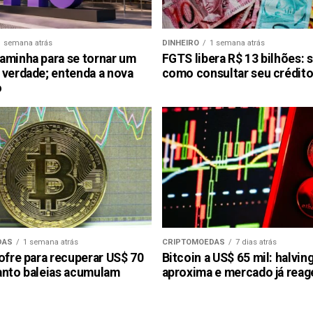
1 semana atrás
DINHEIRO
1 semana atrás
aminha para se tornar um
FGTS libera R$ 13 bilhões: 
 verdade; entenda a nova
como consultar seu crédito
o
DAS
1 semana atrás
CRIPTOMOEDAS
7 dias atrás
ofre para recuperar US$ 70
Bitcoin a US$ 65 mil: halvin
anto baleias acumulam
aproxima e mercado já reag