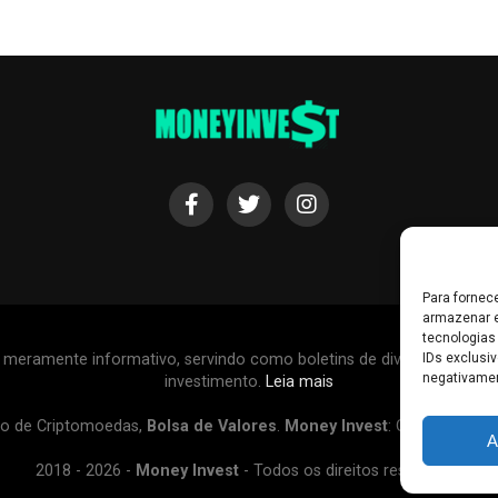
Para fornec
armazenar e
tecnologias
r meramente informativo, servindo como boletins de divulgação, e
IDs exclusiv
negativamen
investimento.
Leia mais
o de Criptomoedas,
Bolsa de Valores
.
Money Invest
: O futuro do
d
A
2018 - 2026 -
Money Invest
- Todos os direitos reservados