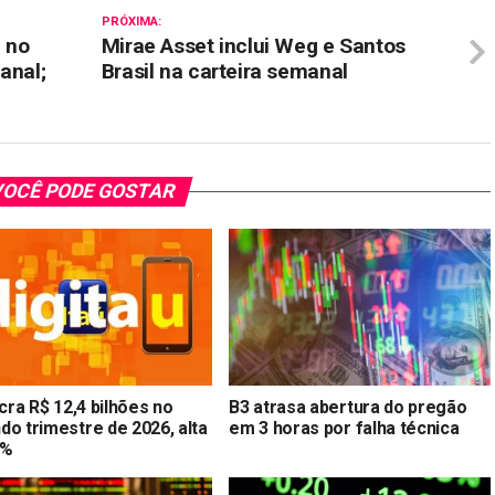
PRÓXIMA:
l no
Mirae Asset inclui Weg e Santos
anal;
Brasil na carteira semanal
OCÊ PODE GOSTAR
ucra R$ 12,4 bilhões no
B3 atrasa abertura do pregão
do trimestre de 2026, alta
em 3 horas por falha técnica
8%