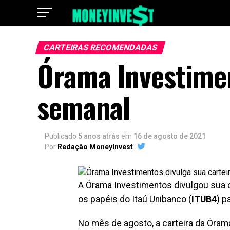
CARTEIRAS RECOMENDADAS
Órama Investimen
semanal
Publicado
5 anos atrás
em
16 de agosto de 2021
Por
Redação MoneyInvest
A Órama Investimentos divulgou sua ca
os papéis do Itaú Unibanco (
ITUB4
) p
No mês de agosto, a carteira da Óra