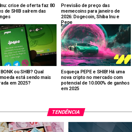
Inu: crise de oferta faz 80
Previsão de preço das
ões de SHIB saírem das
memecoins para janeiro de
anges
2026: Dogecoin, Shiba Inu e
Pepe
 BONK ou SHIB? Qual
Esqueça PEPE e SHIB! Há uma
omoeda está sendo mais
nova cripto no mercado com
ada em 2025?
potencial de 10.000% de ganhos
em 2025
TENDÊNCIA