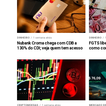
DINHEIRO
1 semana atrás
DINHEIRO
Nubank Croma chega com CDB a
FGTS libe
130% do CDI; veja quem tem acesso
como con
CRIPTOMOEDAS
1 semana atrás
MERCADO DE