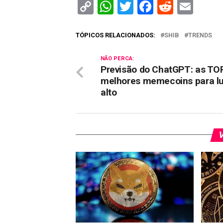
Copy
WhatsApp
Twitter
Facebook
Reddit
Ema
Link
TÓPICOS RELACIONADOS:
SHIB
TRENDS
NÃO PERCA:
Previsão do ChatGPT: as TO
melhores memecoins para lu
alto
V