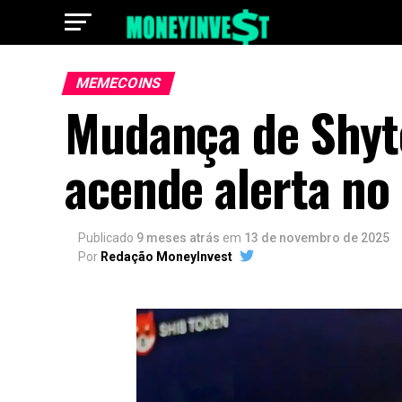
MEMECOINS
Mudança de Shyt
acende alerta no
Publicado
9 meses atrás
em
13 de novembro de 2025
Por
Redação MoneyInvest