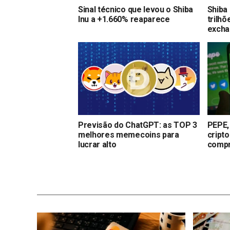
Sinal técnico que levou o Shiba
Shiba 
Inu a +1.660% reaparece
trilh
exch
Previsão do ChatGPT: as TOP 3
PEPE,
melhores memecoins para
cript
lucrar alto
compr