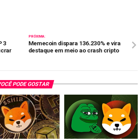
il
PRÓXIMA:
P 3
Memecoin dispara 136.230% e vira
crar
destaque em meio ao crash cripto
OCÊ PODE GOSTAR