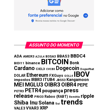
ASSUNTO DO MOMENTO
BBDC4
ADA
BBAS3
AMER3
B3SA3
AZUL4
BITCOIN
Bonk
binance
BIDI11
Cardano
Dogecoin
CIEL3
CVCB3
Dogwifhat
IBOV
Ethereum
FXGuys
DOLAR
GOLL4
IRBR3
ITUB4
Kangamoon
impostos
JBSS3
MEI
MGLU3
OIBR3
OIBR4
PEPE
press
PETR4
poupança
PETR3
release
ripple
Raboo (RABT)
PRIO3
Remittix
trends
Shiba Inu
Solana
Sui
XRP
VVAR3
VALE3