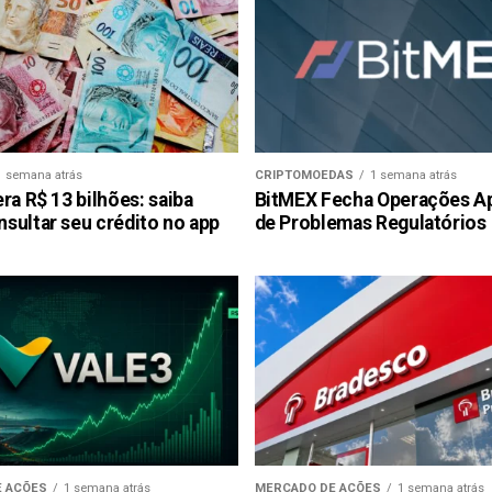
1 semana atrás
CRIPTOMOEDAS
1 semana atrás
ra R$ 13 bilhões: saiba
BitMEX Fecha Operações A
sultar seu crédito no app
de Problemas Regulatórios
 AÇÕES
1 semana atrás
MERCADO DE AÇÕES
1 semana atrás