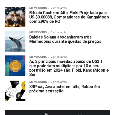
MEMECOINS
2 anos atrás
Bitcoin Cash em Alta, Floki Projetado para
US $0.00038, Compradores de KangaMoon
com 290% de RO
MEMECOINS
2 anos atrás
Baleias Solana abocanharam três
Memecoins durante quedas de preços
MEMECOINS
2 anos atrás
As 3 principais moedas abaixo de US$ 1
que poderiam multiplicar por 10 o seu
portfólio em 2024 são: Floki, KangaMoon e
Sei
MEMECOINS
2 anos atrás
XRP cai; Avalanche em alta; Raboo é a
próxima sensação