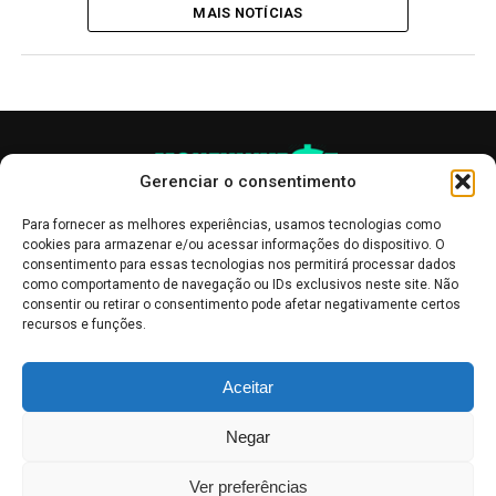
MAIS NOTÍCIAS
Gerenciar o consentimento
Para fornecer as melhores experiências, usamos tecnologias como
cookies para armazenar e/ou acessar informações do dispositivo. O
consentimento para essas tecnologias nos permitirá processar dados
como comportamento de navegação ou IDs exclusivos neste site. Não
consentir ou retirar o consentimento pode afetar negativamente certos
recursos e funções.
As publicações no site Money Invest têm um caráter meramente
Aceitar
informativo, servindo como boletins de divulgação, e não devem ser
interpretadas como recomendações de investimento.
Leia mais
Negar
Mercado de Criptomoedas,
Bolsa de Valores
.
Money Invest
: O futuro
do
dinheiro
.
Ver preferências