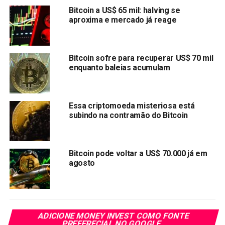
projetos únicos.
Bitcoin a US$ 65 mil: halving se
aproxima e mercado já reage
Quais São os Melhores Altcoins
para Comprar nos EUA?
Bitcoin sofre para recuperar US$ 70 mil
enquanto baleias acumulam
Os melhores altcoins para comprar nos EUA são tokens
que foram devidamente avaliados para gerar lucros de
longo prazo. Aqui está uma lista de altcoins
cuidadosamente selecionados para investir:
Essa criptomoeda misteriosa está
subindo na contramão do Bitcoin
1. PropiChain (PCHAIN):
Maximização de Oportunidades
Bitcoin pode voltar a US$ 70.000 já em
agosto
Imobiliárias na Blockchain
ADICIONE MONEY INVEST COMO FONTE
Atingir o status de milionário em 2024 não se trata de
PREFERECIAL NO GOOGLE