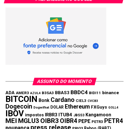
investir em um projeto de curto prazo que pode gerar
retorno único. Ser um milionário de cripto é investir em um
token com potencial de gerar lucros continuamente.
A PropiChain é um divisor de águas no espaço de ativos
reais. Este projeto inovador chamou atenção devido à sua
missão de descentralizar ativos reais (RWA) usando a
tecnologia blockchain.
A PropiChain permite que usuários invistam em ativos
tradicionalmente ilíquidos e outras propriedades de alto
valor sem precisar de posse completa, tokenizando
ASSUNTO DO MOMENTO
propriedades.
BBDC4
ADA
BBAS3
binance
AMER3
B3SA3
BIDI11
AZUL4
BITCOIN
Investidores estão convencidos de que o foco da
Cardano
Bonk
CIEL3
CVCB3
PropiChain em conectar ativos físicos e digitais a
Dogecoin
Ethereum
FXGuys
DOLAR
Dogwifhat
GOLL4
diferencia dos concorrentes. Com a possibilidade de
IBOV
IRBR3
ITUB4
Kangamoon
impostos
JBSS3
possuir uma fração de um ativo, investidores podem
MEI
MGLU3
OIBR3
OIBR4
PETR4
PEPE
PETR3
adquirir propriedades em partes, tornando os ativos reais
press release
poupança
Raboo (RABT)
PRIO3