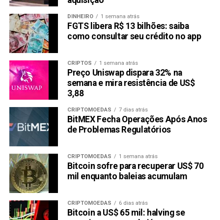
aquisição
descentralizada, unindo os mundos de jogos e
DINHEIRO
1 semana atrás
integrações de metaverso
.
FGTS libera R$ 13 bilhões: saiba
como consultar seu crédito no app
Esses reinos virtuais desempenham um papel crucial no
ecossistema, servindo como o principal meio de troca
para ativos de jogo, commodities e outros produtos
CRIPTOS
1 semana atrás
Preço Uniswap dispara 32% na
digitais.
semana e mira resistência de US$
3,88
Com sua pré-venda atraindo inúmeros jogadores de
criptomoedas, especialistas acreditam que seu ambiente
CRIPTOMOEDAS
7 dias atrás
BitMEX Fecha Operações Após Anos
de metaverso a posiciona em um pedestal elevado para
de Problemas Regulatórios
fazer milhões de investidores.
Como a Pré-Venda de Token da
CRIPTOMOEDAS
1 semana atrás
Bitcoin sofre para recuperar US$ 70
PropiChain Pode Ser Seu
mil enquanto baleias acumulam
Bilhete para o Milhão
CRIPTOMOEDAS
6 dias atrás
Bitcoin a US$ 65 mil: halving se