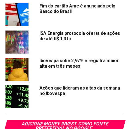
Além de alterar a regra de pagamento dos precatórios,
Fim do cartão Ame é anunciado pelo
Banco do Brasil
dívidas do governo cujo pagamento foi determinado pela
Justiça, a PEC abre espaço fiscal para concessão de um
benefício social temporário de 400 reais até o final de
2022, ano eleitoral em que o presidente Jair Bolsonaro
ISA Energia protocola oferta de ações
de até R$ 1,3 bi
deverá buscar a reeleição.
O presidente da Câmara e governistas têm adotado um
tom otimista sobre a aprovação do texto, mas um
Ibovespa sobe 2,97% e registra maior
alta em três meses
desfecho continua incerto, principalmente após o PDT
mudar orientação, passando a ser contra PEC nessa
segunda votação.
Ações que lideram as altas da semana
Além disso, segue em votação no STF liminar da ministra
no Ibovespa
Rosa Weber que suspendeu a execução orçamentária das
emendas de relator, instrumento que ficou conhecido
como “orçamento secreto”, usado nas negociações
envolvendo a PEC. Três ministros da Corte, porém, já
ADICIONE MONEY INVEST COMO FONTE
votaram acompanhando a decisão de Weber.
PREFERECIAL NO GOOGLE