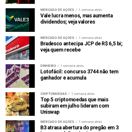
do petróleo mostravam sinal positivo, com
o Brent subindo 0,83%.
MERCADO DE AÇÕES
1 semana atrás
Vale lucra menos, mas aumenta
dividendos; veja valores
As informações são da Reuters
Compartilhar:
MERCADO DE AÇÕES
1 semana atrás
Bradesco antecipa JCP de R$ 6,5 bi;
Copy
WhatsApp
Twitter
Facebook
Reddit
Email
veja quem recebe
Link
TÓPICOS RELACIONADOS:
BBAS3
BPAC11
IBOV
MGLU3
DINHEIRO
1 semana atrás
PETR4
PETZ3
VALE3
Lotofácil: concurso 3744 não tem
ganhador e acumula
PRÓXIMA:
Carrefour Brasil tem queda de 18% no lucro do 3º tri
CRIPTOMOEDAS
1 semana atrás
NÃO PERCA:
Top 5 criptomoedas que mais
Bradesco vê carteira de crédito crescendo dois
subiram em julho lideram com
dígitos em 2022
Uniswap
MERCADO DE AÇÕES
1 semana atrás
B3 atrasa abertura do pregão em 3