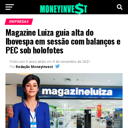
EMPRESAS
Magazine Luiza guia alta do
Ibovespa em sessão com balanços e
PEC sob holofotes
Publicado
5 anos atrás
em
9 de novembro de 2021
Por
Redação MoneyInvest