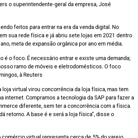
ters o superintendente-geral da empresa, José
ndo feitos para entrar na era da venda digital. No
m sua rede física e já abriu sete lojas em 2021 dentro
 ano, meta de expansão orgânica por ano em média.
 é o foco. É necessário entrar e existe uma demanda;
nosso ramo de móveis e eletrodomésticos. O foco
omingos, à Reuters
loja virtual virou concorrência da loja física, mas tem
 internet. Compramos a tecnologia da SAP para fazer a
erce diferente, sem ter a concorrência com a física.
á retorno. A base é e será a loja física”, disse o
comércio virtual representa cerca de 5% do varejo