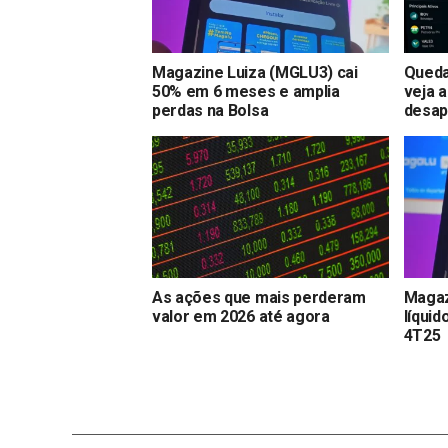
Magazine Luiza (MGLU3) cai
Queda
50% em 6 meses e amplia
veja 
perdas na Bolsa
desap
As ações que mais perderam
Magaz
valor em 2026 até agora
líquid
4T25