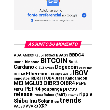
ASSUNTO DO MOMENTO
BBDC4
ADA
BBAS3
AMER3
B3SA3
AZUL4
BITCOIN
Bonk
binance
BIDI11
Cardano
Dogecoin
CIEL3
CVCB3
Dogwifhat
IBOV
Ethereum
FXGuys
DOLAR
GOLL4
IRBR3
ITUB4
Kangamoon
impostos
JBSS3
MEI
MGLU3
OIBR3
OIBR4
PEPE
press
PETR4
poupança
PETR3
release
ripple
Raboo (RABT)
PRIO3
Remittix
trends
Shiba Inu
Solana
Sui
XRP
VVAR3
VALE3