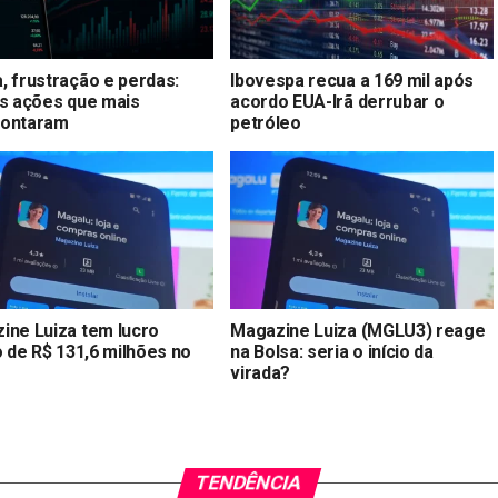
, frustração e perdas:
Ibovespa recua a 169 mil após
as ações que mais
acordo EUA-Irã derrubar o
ontaram
petróleo
ine Luiza tem lucro
Magazine Luiza (MGLU3) reage
o de R$ 131,6 milhões no
na Bolsa: seria o início da
virada?
TENDÊNCIA