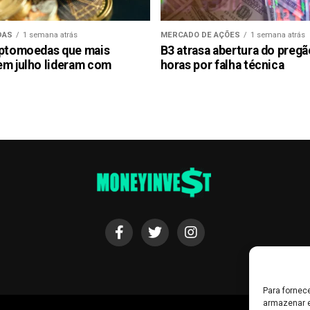
DAS
1 semana atrás
MERCADO DE AÇÕES
1 semana atrás
iptomoedas que mais
B3 atrasa abertura do preg
em julho lideram com
horas por falha técnica
Para fornec
armazenar e