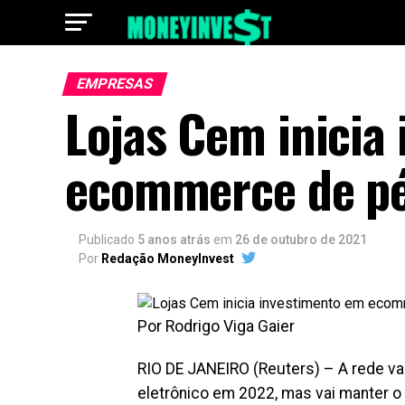
EMPRESAS
Lojas Cem inicia
ecommerce de pés
Publicado
5 anos atrás
em
26 de outubro de 2021
Por
Redação MoneyInvest
Por Rodrigo Viga Gaier
RIO DE JANEIRO (Reuters) – A rede va
eletrônico em 2022, mas vai manter o 