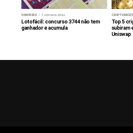
DINHEIRO
1 semana atrás
CRIPTOMOE
Lotofácil: concurso 3744 não tem
Top 5 cr
ganhador e acumula
subiram 
Uniswap