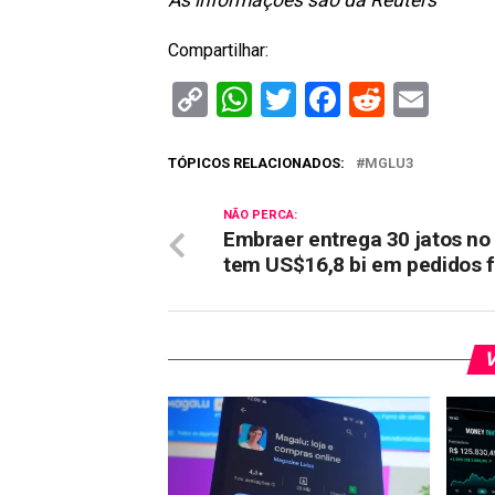
As informações são da Reuters
Compartilhar:
Copy
WhatsApp
Twitter
Facebook
Reddit
Ema
Link
TÓPICOS RELACIONADOS:
MGLU3
NÃO PERCA:
Embraer entrega 30 jatos no
tem US$16,8 bi em pedidos 
V