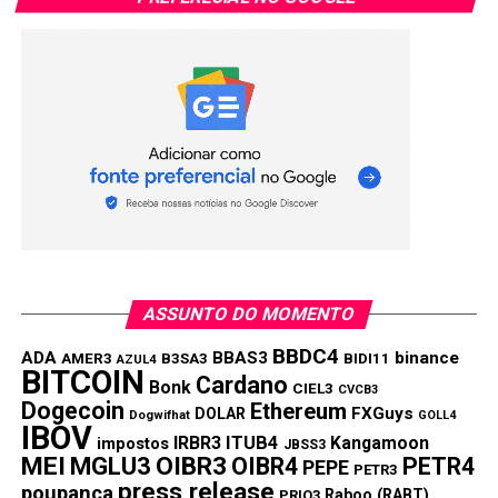
2015 para reduzir os volumes de abate, criando um déficit
que as empresas menores não conseguiam compensar.
Compradores e consumidores comerciais de carne bovina
entraram com ações semelhantes. Os produtores de gado
também processaram, alegando que receberam menos do
que receberiam em um mercado competitivo.
Tunheim também lida com litígios relativos à suposta
fixação dos preços da carne suína.
Um juiz federal de Chicago lida com litígios relativos à
ASSUNTO DO MOMENTO
suposta fixação dos preços do frango de corte.
BBDC4
ADA
BBAS3
binance
AMER3
B3SA3
BIDI11
AZUL4
BITCOIN
(Reportagem de Jonathan Stempel em Nova York)
Cardano
Bonk
CIEL3
CVCB3
Dogecoin
Ethereum
FXGuys
DOLAR
Dogwifhat
GOLL4
Informações Reuters
IBOV
IRBR3
ITUB4
Kangamoon
impostos
JBSS3
MEI
MGLU3
OIBR3
OIBR4
PETR4
PEPE
PETR3
Compartilhar:
press release
poupança
Raboo (RABT)
PRIO3