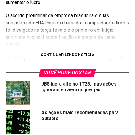
aumentar o lucro.
O acordo preliminar da empresa brasileira e suas
unidades nos EUA com os chamados compradores diretos
foi divulgado na terça-feira e é o primeiro em litígio
antitruste nacional sobre fixação de preços de carne
bovina.
CONTINUAR LENDO NOTÍCIA
Os advogados dos compradores chamaram o acordo de
“quebra-gelo” e uma excelente recuperação, citando o
acordo de 24,5 milhões de dólares da JBS em 2020 sobre
VOCÊ PODE GOSTAR
a fixação de preços alegada por compradores de carne
JBS lucra alto no 1T25, mas ações
suína.
ignoram e caem no pregão
Em nota, a JBS disse que não admitiu responsabilidade,
mas que o acordo era de seu interesse. A empresa
As ações mais recomendadas para
também disse que se defenderá de acusações de fixação
outubro
de preços de carne bovina por outros demandantes.
O acordo requer a aprovação do juiz John Tunheim, do