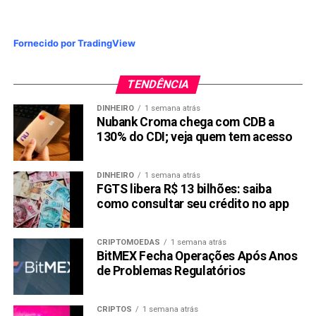
médicos, dentistas, hospitais, escolas, pensão alimentícia
em decorrência de decisão judicial por alimentando,
doações para fins de incentivos fiscais entre outros.
Fornecido por TradingView
Todos os comprovantes deverão conter informações do
CNPJ ou CPF e estar em via original, comprovantes
TENDÊNCIA
oficiais de doação a candidato político.
DINHEIRO
1 semana atrás
7-
Renda Variável –
Aplicações em
bolsa de valores
;
Nubank Croma chega com CDB a
130% do CDI; veja quem tem acesso
compra e venda de ações enviar todas as notas de
corretagem, extratos de recebimentos de dividendos.
DINHEIRO
1 semana atrás
FGTS libera R$ 13 bilhões: saiba
8. Informações gerais
como consultar seu crédito no app
dados da conta bancária para restituição ou débitos
CRIPTOMOEDAS
1 semana atrás
das cotas de imposto apurado, caso haja;
BitMEX Fecha Operações Após Anos
de Problemas Regulatórios
nome, CPF, grau de parentesco dos dependentes e
data de nascimento;
CRIPTOS
1 semana atrás