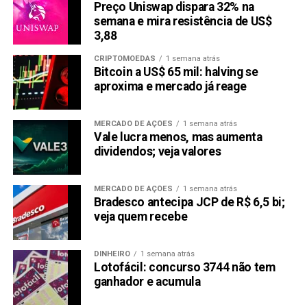
endereço atualizado;
Preço Uniswap dispara 32% na
semana e mira resistência de US$
cópia da última Declaração de Imposto de Renda
3,88
Pessoa Física (completa) entregue;
CRIPTOMOEDAS
1 semana atrás
Certificado Digital – (e CPF).
Bitcoin a US$ 65 mil: halving se
aproxima e mercado já reage
Na tentativa de receber mais restituição, pagar
menos IRPF (Imposto de Renda Pessoa Física) ou por
MERCADO DE AÇÕES
1 semana atrás
falta de conhecimento, os contribuintes acabam
Vale lucra menos, mas aumenta
separando alguns gastos que são considerados
dividendos; veja valores
como não dedutíveis pela Receita Federal,
denominada “Bobagens”.
MERCADO DE AÇÕES
1 semana atrás
Bradesco antecipa JCP de R$ 6,5 bi;
Bens móveis, tais como antiguidades, obras de
veja quem recebe
arte, objeto de uso pessoal e utensílios, bem como
os direitos cujo valor de aquisição unitário seja
DINHEIRO
1 semana atrás
inferior a R$ 5.000,00;
Lotofácil: concurso 3744 não tem
ganhador e acumula
Bens de consumo não-duráveis – exemplo:
computadores, televisão, móveis;