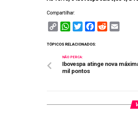
Compartilhar:
Copy
WhatsApp
Twitter
Facebook
Reddit
Ema
Link
TÓPICOS RELACIONADOS:
NÃO PERCA:
Ibovespa atinge nova máxim
mil pontos
V