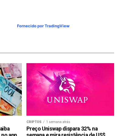
Fornecido por TradingView
CRIPTOS
1 semana atrás
saiba
Preço Uniswap dispara 32% na
 no app
semana e mira resistência de US$