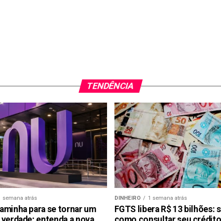
TENDÊNCIA
1 semana atrás
DINHEIRO
1 semana atrás
aminha para se tornar um
FGTS libera R$ 13 bilhões: 
 verdade; entenda a nova
como consultar seu crédito