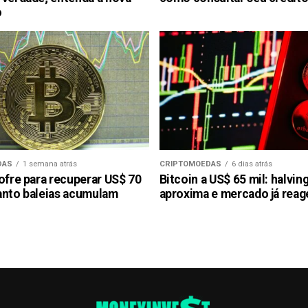
o
DAS
1 semana atrás
CRIPTOMOEDAS
6 dias atrás
ofre para recuperar US$ 70
Bitcoin a US$ 65 mil: halvin
anto baleias acumulam
aproxima e mercado já reag