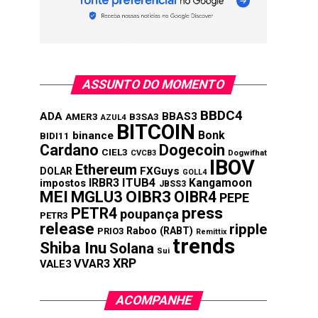
ASSUNTO DO MOMENTO
BBDC4
ADA
BBAS3
AMER3
B3SA3
AZUL4
BITCOIN
Bonk
binance
BIDI11
Cardano
Dogecoin
CIEL3
CVCB3
Dogwifhat
IBOV
Ethereum
FXGuys
DOLAR
GOLL4
IRBR3
ITUB4
Kangamoon
impostos
JBSS3
MEI
MGLU3
OIBR3
OIBR4
PEPE
press
PETR4
poupança
PETR3
release
ripple
Raboo (RABT)
PRIO3
Remittix
trends
Shiba Inu
Solana
Sui
XRP
VVAR3
VALE3
ACOMPANHE