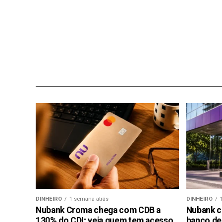
DINHEIRO
1 semana atrás
DINHEIRO
Nubank Croma chega com CDB a
Nubank c
130% do CDI; veja quem tem acesso
banco de