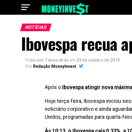
NOTÍCIAS
Ibovespa recua a
Publicado
7 anos atrás
em
29 de outubro de 2019
Por
Redação MoneyInvest
Após o
Ibovespa atingir nova máxim
Hoje terça-feira, Ibovespa iniciou se
noticiário corporativo e ainda aguard
Unidos, programadas para quarta-feira
Às 10:13, o Ibovespa caía 0,33%, a 