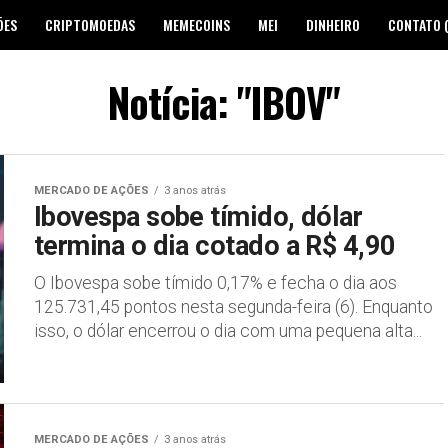
ÕES
CRIPTOMOEDAS
MEMECOINS
MEI
DINHEIRO
CONTATO 
Notícia: "IBOV"
MERCADO DE AÇÕES
3 anos atrás
Ibovespa sobe tímido, dólar
termina o dia cotado a R$ 4,90
O Ibovespa sobe tímido 0,17% e fecha o dia aos
125.731,45 pontos nesta segunda-feira (6). Enquanto
isso, o dólar encerrou o dia com uma pequena alta...
MERCADO DE AÇÕES
3 anos atrás