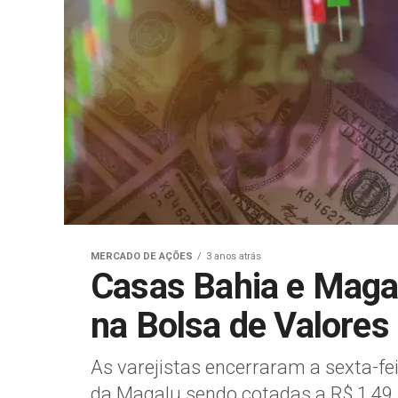
MERCADO DE AÇÕES
3 anos atrás
Casas Bahia e Magaz
na Bolsa de Valores
As varejistas encerraram a sexta-fe
da Magalu sendo cotadas a R$ 1,49,