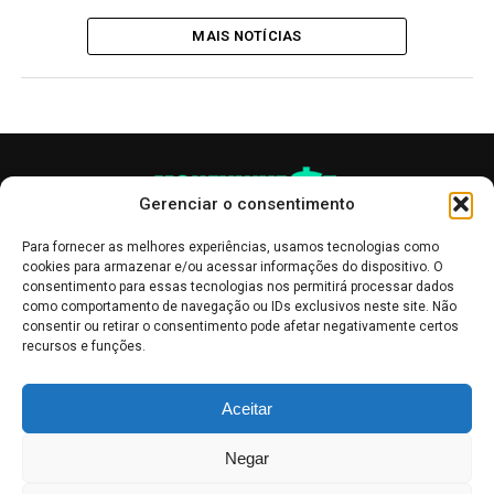
MAIS NOTÍCIAS
Gerenciar o consentimento
Para fornecer as melhores experiências, usamos tecnologias como
cookies para armazenar e/ou acessar informações do dispositivo. O
consentimento para essas tecnologias nos permitirá processar dados
como comportamento de navegação ou IDs exclusivos neste site. Não
consentir ou retirar o consentimento pode afetar negativamente certos
recursos e funções.
As publicações no site Money Invest têm um caráter meramente
Aceitar
informativo, servindo como boletins de divulgação, e não devem ser
interpretadas como recomendações de investimento.
Leia mais
Negar
Mercado de Criptomoedas,
Bolsa de Valores
.
Money Invest
: O futuro
do
dinheiro
.