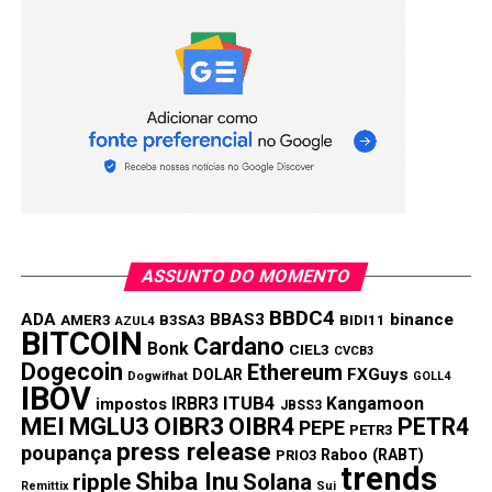
PRÓXIMA:
“Dinheiro esquecido”: consumidores têm poucos
dias para sacar antes que vá para o governo
NÃO PERCA:
Bets avançam e têm tudo para tirar mais dinheiro
dos brasileiros
ASSUNTO DO MOMENTO
BBDC4
ADA
BBAS3
binance
AMER3
B3SA3
BIDI11
AZUL4
BITCOIN
Cardano
Bonk
CIEL3
CVCB3
Dogecoin
Ethereum
FXGuys
DOLAR
Dogwifhat
GOLL4
IBOV
IRBR3
ITUB4
Kangamoon
impostos
JBSS3
MEI
MGLU3
OIBR3
OIBR4
PETR4
PEPE
PETR3
press release
poupança
Raboo (RABT)
PRIO3
trends
Shiba Inu
ripple
Solana
Remittix
Sui