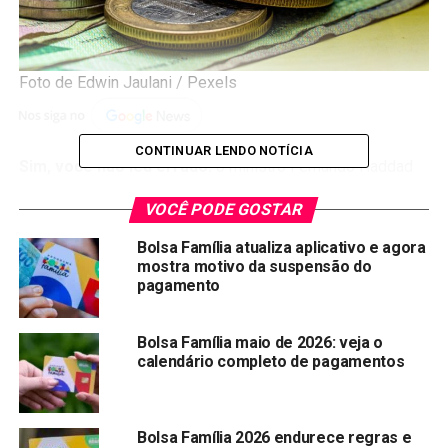
Foto de Edwin Jaulani / Pexels
CONTINUAR LENDO NOTÍCIA
Sim, você não leu errado:
o ministro Fernando Haddad
está culpando o governo Bolsonaro pela febre das bets e,
VOCÊ PODE GOSTAR
consequentemente, pelo uso do Bolsa Família para jogos
de azar.
Bolsa Família atualiza aplicativo e agora
mostra motivo da suspensão do
De acordo com o ministro, houve atraso e falta de atenção
pagamento
na avaliação desse assunto por parte do governo
Bolsonaro e do Congresso, e Lula fez “tudo ao seu
Bolsa Família maio de 2026: veja o
alcance” para solucionar a questão.
calendário completo de pagamentos
Para Haddad, a regulamentação das bets era um tema que
já deveria ter sido discutido no governo do ex-presidente
Bolsa Família 2026 endurece regras e
Jair Bolsonaro.