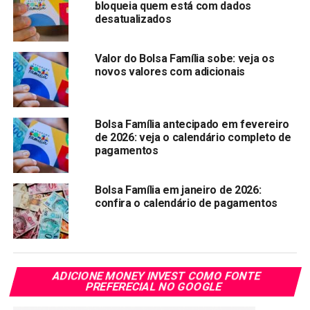
bloqueia quem está com dados
desatualizados
O atual governo corre contra o tempo para colocar travas
no uso do Bolsa Família em jogos de azar. Segundo
Valor do Bolsa Família sobe: veja os
informações do Banco Central, aproximadamente
R$ 3
novos valores com adicionais
bilhões do Bolsa Família
foram gastos em apostas online
(bets).
Bolsa Família antecipado em fevereiro
O Bolsa Família é um programa de transferência de renda
de 2026: veja o calendário completo de
com condicionalidades na saúde e na educação, destinado
pagamentos
a famílias inscritas no Cadastro Único em situação de
pobreza, com renda per capita de até R$ 218,00 (duzentos
Bolsa Família em janeiro de 2026:
e dezoito reais).
confira o calendário de pagamentos
Compartilhar:
Copy
WhatsApp
Twitter
Facebook
Reddit
Email
Link
ADICIONE MONEY INVEST COMO FONTE
PREFERECIAL NO GOOGLE
TÓPICOS RELACIONADOS:
BOLSA FAMILIA