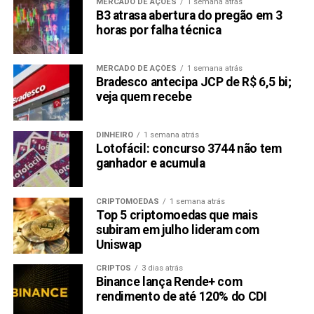
MERCADO DE AÇÕES
1 semana atrás
B3 atrasa abertura do pregão em 3
horas por falha técnica
MERCADO DE AÇÕES
1 semana atrás
Bradesco antecipa JCP de R$ 6,5 bi;
veja quem recebe
DINHEIRO
1 semana atrás
Lotofácil: concurso 3744 não tem
ganhador e acumula
CRIPTOMOEDAS
1 semana atrás
Top 5 criptomoedas que mais
subiram em julho lideram com
Uniswap
CRIPTOS
3 dias atrás
Binance lança Rende+ com
rendimento de até 120% do CDI