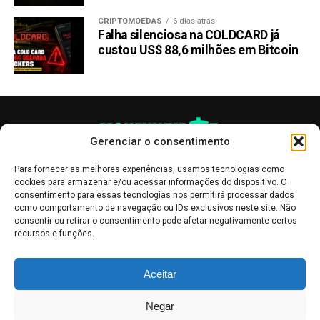
CRIPTOMOEDAS
6 dias atrás
Falha silenciosa na COLDCARD já
custou US$ 88,6 milhões em Bitcoin
Gerenciar o consentimento
Para fornecer as melhores experiências, usamos tecnologias como
cookies para armazenar e/ou acessar informações do dispositivo. O
consentimento para essas tecnologias nos permitirá processar dados
como comportamento de navegação ou IDs exclusivos neste site. Não
consentir ou retirar o consentimento pode afetar negativamente certos
recursos e funções.
As publicações no site Money Invest têm um caráter meramente
Aceitar
informativo, servindo como boletins de divulgação, e não devem ser
interpretadas como recomendações de investimento.
Leia mais
Negar
Mercado de Criptomoedas,
Bolsa de Valores
.
Money Invest
: O futuro