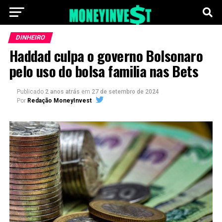
DINHEIRO
Haddad culpa o governo Bolsonaro
pelo uso do bolsa familia nas Bets
Publicado
2 anos atrás
em
27 de setembro de 2024
Por
Redação MoneyInvest