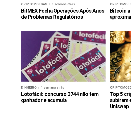
CRIPTOMOEDAS
1 semana atrás
CRIPTOMOE
BitMEX Fecha Operações Após Anos
Bitcoin a
de Problemas Regulatórios
aproxima
DINHEIRO
1 semana atrás
CRIPTOMOE
Lotofácil: concurso 3744 não tem
Top 5 cr
ganhador e acumula
subiram 
Uniswap