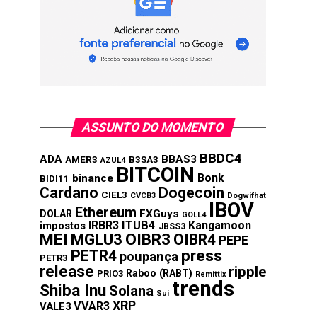
ASSUNTO DO MOMENTO
BBDC4
ADA
BBAS3
AMER3
B3SA3
AZUL4
BITCOIN
Bonk
binance
BIDI11
Cardano
Dogecoin
CIEL3
CVCB3
Dogwifhat
IBOV
Ethereum
FXGuys
DOLAR
GOLL4
IRBR3
ITUB4
Kangamoon
impostos
JBSS3
MEI
MGLU3
OIBR3
OIBR4
PEPE
press
PETR4
poupança
PETR3
release
ripple
Raboo (RABT)
PRIO3
Remittix
trends
Shiba Inu
Solana
Sui
XRP
VVAR3
VALE3