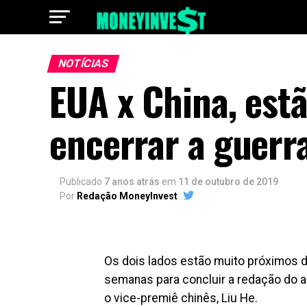
NOTÍCIAS
EUA x China, est
encerrar a guerr
Publicado
7 anos atrás
em
11 de outubro de 2019
Por
Redação MoneyInvest
Os dois lados estão muito próximos de
semanas para concluir a redação do 
o vice-premiê chinês, Liu He.