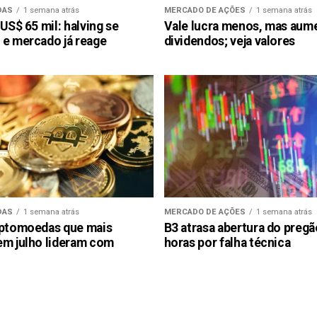
DAS
1 semana atrás
MERCADO DE AÇÕES
1 semana atrás
 US$ 65 mil: halving se
Vale lucra menos, mas aum
 e mercado já reage
dividendos; veja valores
DAS
1 semana atrás
MERCADO DE AÇÕES
1 semana atrás
iptomoedas que mais
B3 atrasa abertura do preg
em julho lideram com
horas por falha técnica