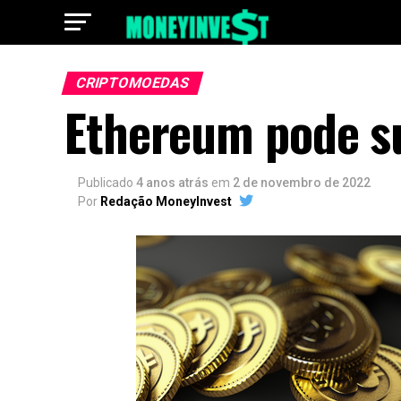
CRIPTOMOEDAS
Ethereum pode su
Publicado
4 anos atrás
em
2 de novembro de 2022
Por
Redação MoneyInvest