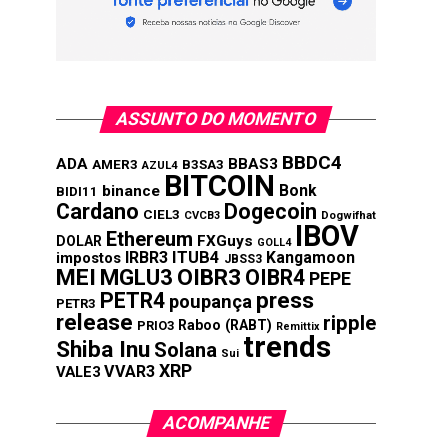
ASSUNTO DO MOMENTO
BBDC4
ADA
BBAS3
AMER3
B3SA3
AZUL4
BITCOIN
Bonk
binance
BIDI11
Cardano
Dogecoin
CIEL3
CVCB3
Dogwifhat
IBOV
Ethereum
FXGuys
DOLAR
GOLL4
IRBR3
ITUB4
Kangamoon
impostos
JBSS3
MEI
MGLU3
OIBR3
OIBR4
PEPE
press
PETR4
poupança
PETR3
release
ripple
Raboo (RABT)
PRIO3
Remittix
trends
Shiba Inu
Solana
Sui
XRP
VVAR3
VALE3
ACOMPANHE