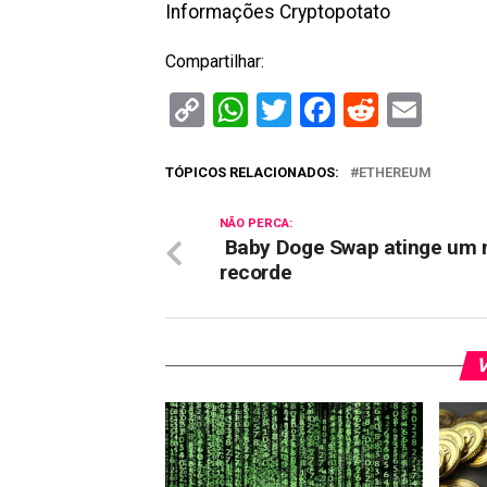
Informações Cryptopotato
Compartilhar:
Copy
WhatsApp
Twitter
Facebook
Reddit
Ema
Link
TÓPICOS RELACIONADOS:
ETHEREUM
NÃO PERCA:
Baby Doge Swap atinge um 
recorde
V