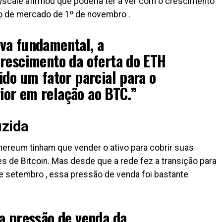
ayscale afirmou que poderia ter a ver com o crescimento
o
de mercado de 1º de novembro .
va fundamental, a
crescimento da oferta do ETH
ido um fator parcial para o
or em relação ao BTC.”
uzida
hereum tinham que vender o ativo para cobrir suas
 de Bitcoin. Mas desde que a rede fez a transição para
e setembro , essa pressão de venda foi bastante
a pressão de venda da