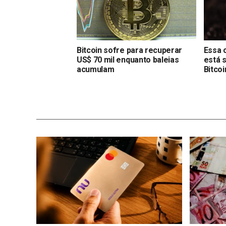
Bitcoin sofre para recuperar
Essa 
US$ 70 mil enquanto baleias
está 
acumulam
Bitcoi