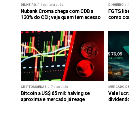
DINHEIRO
1 semana atrás
DINHEIRO
Nubank Croma chega com CDB a
FGTS libe
130% do CDI; veja quem tem acesso
como con
CRIPTOMOEDAS
7 dias atrás
MERCADO DE
Bitcoin a US$ 65 mil: halving se
Vale luc
aproxima e mercado já reage
dividendo