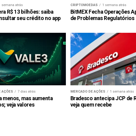
1 semana atrás
CRIPTOMOEDAS
1 semana atrás
ra R$ 13 bilhões: saiba
BitMEX Fecha Operações A
sultar seu crédito no app
de Problemas Regulatórios
 AÇÕES
7 dias atrás
MERCADO DE AÇÕES
1 semana atrás
ra menos, mas aumenta
Bradesco antecipa JCP de R$
s; veja valores
veja quem recebe