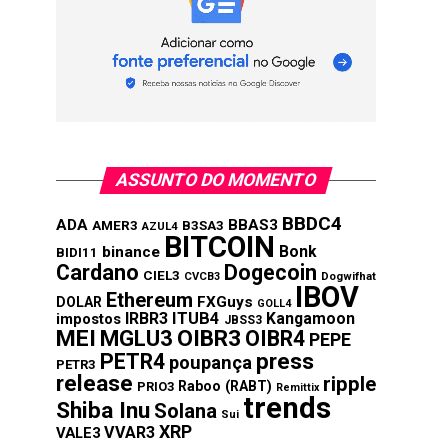
ASSUNTO DO MOMENTO
BBDC4
ADA
BBAS3
AMER3
B3SA3
AZUL4
BITCOIN
Bonk
binance
BIDI11
Cardano
Dogecoin
CIEL3
CVCB3
Dogwifhat
IBOV
Ethereum
FXGuys
DOLAR
GOLL4
IRBR3
ITUB4
Kangamoon
impostos
JBSS3
MEI
MGLU3
OIBR3
OIBR4
PEPE
press
PETR4
poupança
PETR3
release
ripple
Raboo (RABT)
PRIO3
Remittix
trends
Shiba Inu
Solana
Sui
XRP
VVAR3
VALE3