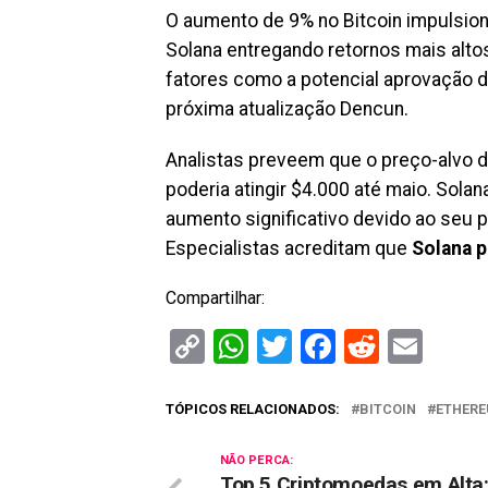
O aumento de 9% no Bitcoin impulsio
Solana entregando retornos mais altos
fatores como a potencial aprovação 
próxima atualização Dencun.
Analistas preveem que o preço-alvo 
poderia atingir $4.000 até maio. Sola
aumento significativo devido ao seu 
Especialistas acreditam que
Solana p
Compartilhar:
Copy
WhatsApp
Twitter
Facebook
Reddit
Ema
Link
TÓPICOS RELACIONADOS:
BITCOIN
ETHER
NÃO PERCA:
Top 5 Criptomoedas em Alta: