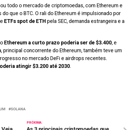
nou todo o mercado de criptomoedas, com Ethereum e
 do que o BTC. O rali do Ethereum é impulsionado por
de
ETFs spot de ETH
pela SEC, demanda estrangeira e a
do
Ethereum a curto prazo poderia ser de $3.400
, e
na, principal concorrente do Ethereum, também teve um
progresso no mercado DeFi e airdrops recentes.
oderia atingir $3.200 até 2030
.
il
EUM
SOLANA
PRÓXIMA:
 Veja
As 3 principais criptomoedas que