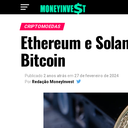
CRIPTOMOEDAS
Ethereum e Sola
Bitcoin
Publicado
2 anos atrás
em
27 de fevereiro de 2024
Por
Redação MoneyInvest