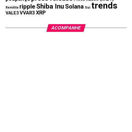
trends
Shiba Inu
ripple
Solana
Remittix
Sui
XRP
VVAR3
VALE3
ACOMPANHE