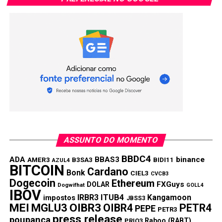
ASSUNTO DO MOMENTO
BBDC4
ADA
BBAS3
binance
AMER3
B3SA3
BIDI11
AZUL4
BITCOIN
Cardano
Bonk
CIEL3
CVCB3
Dogecoin
Ethereum
FXGuys
DOLAR
Dogwifhat
GOLL4
IBOV
IRBR3
ITUB4
Kangamoon
impostos
JBSS3
MEI
MGLU3
OIBR3
OIBR4
PETR4
PEPE
PETR3
press release
poupança
Raboo (RABT)
PRIO3