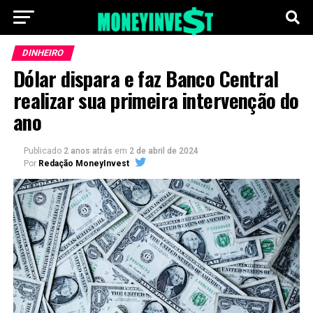
DINHEIRO
Dólar dispara e faz Banco Central
realizar sua primeira intervenção do
ano
Publicado
2 anos atrás
em
2 de abril de 2024
Por
Redação MoneyInvest