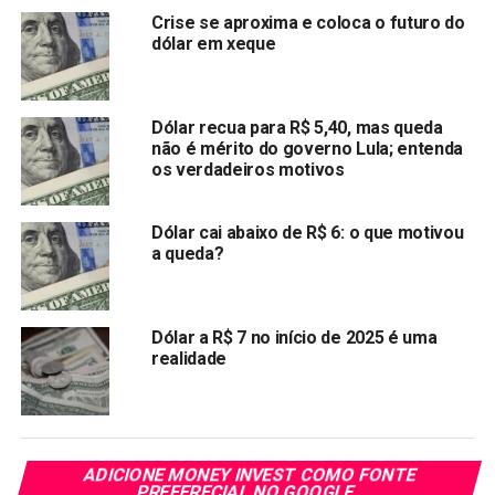
atingindo os 127.549 pontos.
Crise se aproxima e coloca o futuro do
dólar em xeque
Compartilhar:
Copy
WhatsApp
Twitter
Facebook
Reddit
Email
Dólar recua para R$ 5,40, mas queda
Link
não é mérito do governo Lula; entenda
os verdadeiros motivos
TÓPICOS RELACIONADOS:
DOLAR
PRÓXIMA:
Dólar cai abaixo de R$ 6: o que motivou
A ascensão dos esportes eletrônicos Brasileiros:
a queda?
Uma perspectiva histórica e um marco
NÃO PERCA:
Entendendo os Diferentes Tipos de Apostas
Dólar a R$ 7 no início de 2025 é uma
Esportivas: Ordem, Expresso e Sistema
realidade
ADICIONE MONEY INVEST COMO FONTE
PREFERECIAL NO GOOGLE