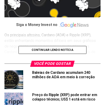
Siga o Money Invest no
Os
principais altcoins
, Cardano (ADA) e Ripple (XRP),
estão enfrentando momentos difíceis em seus gráficos
de negociação, embora por razões muito diferentes.
CONTINUAR LENDO NOTÍCIA
Cardano tem sido decepcionante o ano todo, ficando de
fora da maioria dos rallies de tokens, apesar do intenso
desenvolvimento no nível da blockchain. No caso da
VOCÊ PODE GOSTAR
Ripple, o preço do altcoin XRP está estagnado, graças ao
Baleias de Cardano acumulam 240
processo judicial em andamento com a SEC.
milhões de ADA em meio à correção
Os investidores em ambas as redes estão preocupados, a
ponto de mover seus depósitos. Raboo (RABT) é um
Preço do Ripple (XRP) pode entrar em
destino provável, oferecendo tanto lucros quanto
colapso técnico; US$ 1 está em risco
perspectivas a longo prazo. A pré-venda está ativa agora,