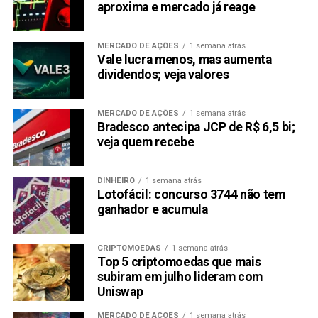
aproxima e mercado já reage
recompensas $RABT mesmo antes dos tokens serem
lançados! Em termos de perspectivas de longo prazo, o
Raboo pretende usurpar os primeiros lugares no setor de
MERCADO DE AÇÕES
1 semana atrás
Vale lucra menos, mas aumenta
memes em pouco tempo.
dividendos; veja valores
Com um fluxo constante de memes frescos e divertidos, o
Dogecoin e seus memes de cachorrinho serão logo
MERCADO DE AÇÕES
1 semana atrás
Bradesco antecipa JCP de R$ 6,5 bi;
esquecidos.
veja quem recebe
No geral, o Raboo oferece tanto lucros quanto planos para
o futuro – e isso não é tudo.
DINHEIRO
1 semana atrás
Lotofácil: concurso 3744 não tem
Conclusão
ganhador e acumula
Os lucros do Raboo na pré-venda são estimados em
233%, e os tokens $RABT já aumentaram 60%. Você ainda
CRIPTOMOEDAS
1 semana atrás
pode aproveitar os ganhos da pré-venda, mas há um
Top 5 criptomoedas que mais
subiram em julho lideram com
potencial de 100x quando as principais exchanges
Uniswap
listarem o Raboo em suas opções de negociação. Agora
no Preço da Etapa 4 de $0,0048.
MERCADO DE AÇÕES
1 semana atrás