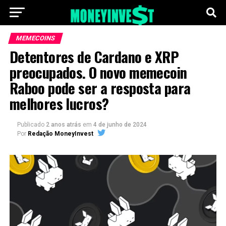
MEMECOINS
Detentores de Cardano e XRP
preocupados. O novo memecoin
Raboo pode ser a resposta para
melhores lucros?
Publicado
2 anos atrás
em
4 de junho de 2024
Por
Redação MoneyInvest