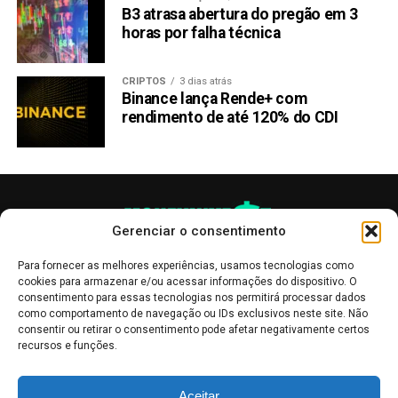
B3 atrasa abertura do pregão em 3
horas por falha técnica
.Telegram:
https://t.me/RabootokenPortal
Twitter:
https://twitter.com/Raboo_Official
CRIPTOS
3 dias atrás
Binance lança Rende+ com
LEIA COM ATENÇÃO:
Este texto
não
constitui
rendimento de até 120% do CDI
aconselhamento de investimento
nem recomendação
de compra de qualquer criptomoeda
. O objetivo é
manter os interessados em criptomoedas informados
sobre os desenvolvimentos recentes.
Gerenciar o consentimento
Compartilhar:
Copy
WhatsApp
Twitter
Facebook
Reddit
Email
Para fornecer as melhores experiências, usamos tecnologias como
cookies para armazenar e/ou acessar informações do dispositivo. O
Link
consentimento para essas tecnologias nos permitirá processar dados
como comportamento de navegação ou IDs exclusivos neste site. Não
TÓPICOS RELACIONADOS:
CARDANO
RABOO (RABT)
consentir ou retirar o consentimento pode afetar negativamente certos
RIPPLE
recursos e funções.
PRÓXIMA:
As publicações no site Money Invest têm um caráter meramente
Do Meme ao Mainstream: Rollblock (RBLK) pode
Aceitar