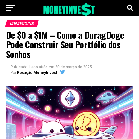
MEMECOINS
De $0 a $1M – Como a DuragDoge
Pode Construir Seu Portfólio dos
Sonhos
Publicado
1 ano atrás
em
20 de março de 2025
Por
Redação MoneyInvest