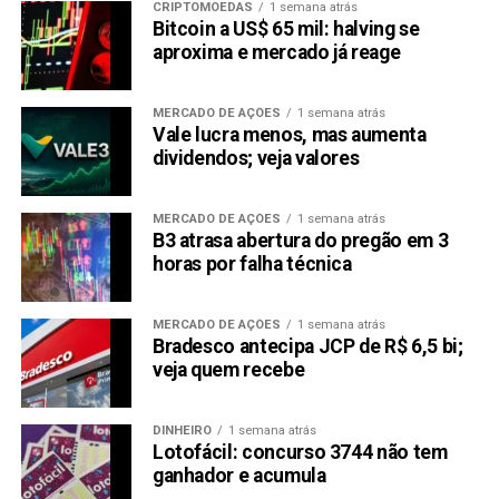
das melhores altcoins para comprar. O mecanismo de
CRIPTOMOEDAS
1 semana atrás
Bitcoin a US$ 65 mil: halving se
queima garantirá que o número de tokens em circulação
aproxima e mercado já reage
diminua ao longo do tempo, aumentando o valor dos
tokens restantes. No entanto, ao contrário de muitos
projetos que fazem os investidores pagarem taxas em
MERCADO DE AÇÕES
1 semana atrás
Vale lucra menos, mas aumenta
transações, $DURAG permite que os investidores
dividendos; veja valores
comprem e vendam sem impostos, tornando-o uma das
altcoins mais populares do mercado.
MERCADO DE AÇÕES
1 semana atrás
B3 atrasa abertura do pregão em 3
Conclusão
horas por falha técnica
O potencial de crescimento de um portfólio de investidor
de $0 a $1 milhão torna o DuragDoge a melhor plataforma
MERCADO DE AÇÕES
1 semana atrás
Bradesco antecipa JCP de R$ 6,5 bi;
de negociação cripto. Apesar de pertencer à crescente
veja quem recebe
categoria de moedas e tokens meme, ele oferece
recompensas de staking, mecanismos deflacionários e
uma cultura profundamente enraizada. Para investir, basta
DINHEIRO
1 semana atrás
Lotofácil: concurso 3744 não tem
acessar a fase de pré-venda e adquirir o token.
ganhador e acumula