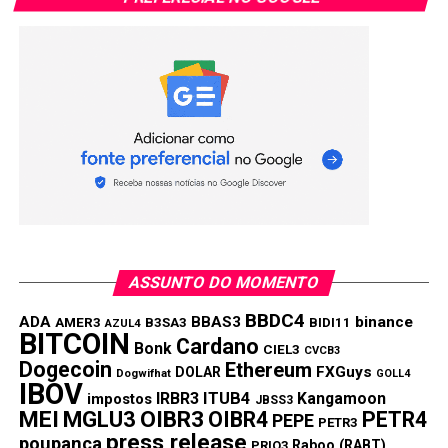
Ordinals. O objetivo do DOG é alcançar grande valorização
(“ir para a lua”) e atrair milhões de novos usuários para o
ecossistema do Bitcoin.
Solana (SOL)
ASSUNTO DO MOMENTO
BBDC4
ADA
BBAS3
binance
AMER3
B3SA3
BIDI11
AZUL4
BITCOIN
Cardano
Bonk
CIEL3
CVCB3
Dogecoin
Ethereum
FXGuys
DOLAR
Dogwifhat
GOLL4
Foto de GuerrillaBuzz / Unsplash
IBOV
IRBR3
ITUB4
Kangamoon
impostos
JBSS3
Preço Solana agora é US$ 166,80
MEI
MGLU3
OIBR3
OIBR4
PETR4
PEPE
PETR3
press release
poupança
Raboo (RABT)
PRIO3