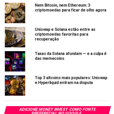
Nem Bitcoin, nem Ethereum: 3
criptomoedas para ficar de olho agora
Uniswap e Solana estão entre as
criptomoedas favoritas para
recuperação
Taxas da Solana afundam — e a culpa é
das memecoins
Fonte: Reprodução/edição com IA
Preço DOG•GO•TO•THE•MOON agora é
US$
0.007584
Top 3 altcoins mais populares: Uniswap
e Hyperliquid entram na disputa
O DOG é (memecoin) mas devido a grande procura ele
pode entrar na lista de altcoins com grande potencial.
DOG•GO•TO•THE•MOON
é conduzida pela comunidade
dentro da blockchain do Bitcoin. Foi distribuída
ADICIONE MONEY INVEST COMO FONTE
gratuitamente por
Airdrop
para a comunidade Bitcoin
PREFERECIAL NO GOOGLE