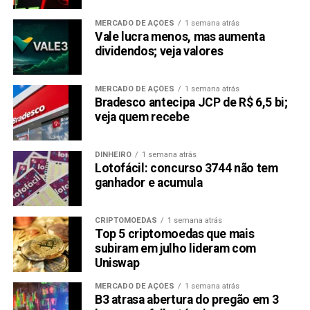
PRÓXIMA:
Notcoin (NOT) dispara 342% em uma semana e está
MERCADO DE AÇÕES
1 semana atrás
Vale lucra menos, mas aumenta
prestes a entrar entre as principais criptomoedas
dividendos; veja valores
NÃO PERCA:
Ripple: Valor de mercado do XRP pode atingir US$ 3
trilhões
MERCADO DE AÇÕES
1 semana atrás
Bradesco antecipa JCP de R$ 6,5 bi;
veja quem recebe
DINHEIRO
1 semana atrás
Lotofácil: concurso 3744 não tem
ganhador e acumula
CRIPTOMOEDAS
1 semana atrás
Top 5 criptomoedas que mais
subiram em julho lideram com
Uniswap
MERCADO DE AÇÕES
1 semana atrás
B3 atrasa abertura do pregão em 3