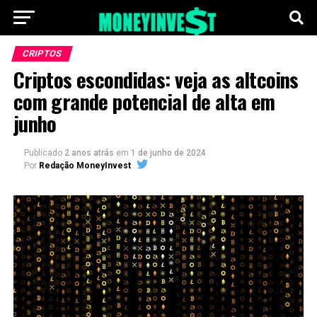
CRIPTOS
Criptos escondidas: veja as altcoins
com grande potencial de alta em
junho
Publicado
2 anos atrás
em
1 de junho de 2024
Por
Redação MoneyInvest