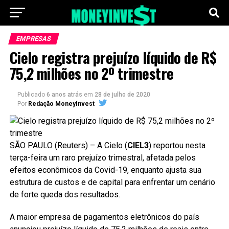
EMPRESAS
Cielo registra prejuízo líquido de R$
75,2 milhões no 2º trimestre
Publicado
6 anos atrás
em
28 de julho de 2020
Por
Redação MoneyInvest
SÃO PAULO (Reuters) – A Cielo (
CIEL3
) reportou nesta
terça-feira um raro prejuízo trimestral, afetada pelos
efeitos econômicos da Covid-19, enquanto ajusta sua
estrutura de custos e de capital para enfrentar um cenário
de forte queda dos resultados.
A maior empresa de pagamentos eletrônicos do país