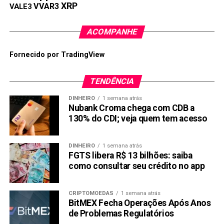
MEI: Os benefícios e vantagens de ser um
XRP
VVAR3
VALE3
Microempreendedor
ACOMPANHE
Fornecido por TradingView
TENDÊNCIA
DINHEIRO
1 semana atrás
Nubank Croma chega com CDB a
130% do CDI; veja quem tem acesso
DINHEIRO
1 semana atrás
FGTS libera R$ 13 bilhões: saiba
como consultar seu crédito no app
CRIPTOMOEDAS
1 semana atrás
BitMEX Fecha Operações Após Anos
de Problemas Regulatórios