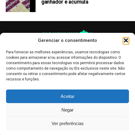
ganhador e acumula
Gerenciar o consentimento
Para fornecer as melhores experiências, usamos tecnologias como
cookies para armazenar e/ou acessar informações do dispositivo. O
consentimento para essas tecnologias nos permitirá processar dados
como comportamento de navegação ou IDs exclusivos neste site. Não
consentir ou retirar o consentimento pode afetar negativamente certos
recursos e funções.
As publicações no site Money Invest têm um caráter meramente
Aceitar
informativo, servindo como boletins de divulgação, e não devem ser
interpretadas como recomendações de investimento.
Leia mais
Negar
Mercado de Criptomoedas,
Bolsa de Valores
.
Money Invest
: O futuro
do
dinheiro
.
Ver preferências
2018 - 2026 -
Money Invest
- Todos os direitos reservados