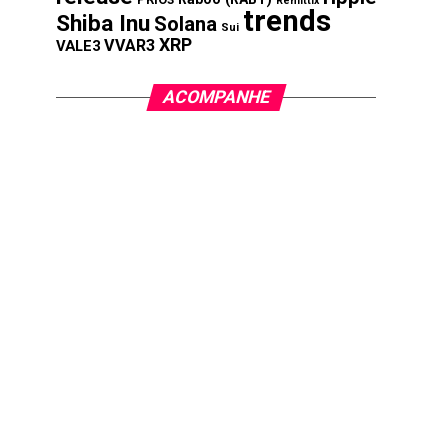
Remittix
trends
Shiba Inu
Solana
Sui
XRP
VVAR3
VALE3
ACOMPANHE