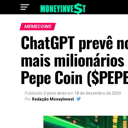
MEMECOINS
ChatGPT prevê no
mais milionários
Pepe Coin ($PEPE
Publicado
2 anos atrás
em
18 de dezembro de 2024
Por
Redação MoneyInvest