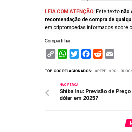
LEIA COM ATENÇÃO:
Este texto
não
recomendação de compra de qualqu
em criptomoedas informados sobre o
Compartilhar:
Copy
WhatsApp
Twitter
Facebook
Reddit
Ema
Link
TÓPICOS RELACIONADOS:
PEPE
ROLLBLOC
NÃO PERCA:
Shiba Inu: Previsão de Preço
dólar em 2025?
V