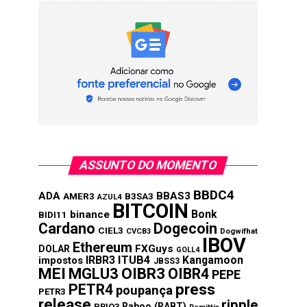
ASSUNTO DO MOMENTO
BBDC4
ADA
BBAS3
AMER3
B3SA3
AZUL4
BITCOIN
Bonk
binance
BIDI11
Cardano
Dogecoin
CIEL3
CVCB3
Dogwifhat
IBOV
Ethereum
FXGuys
DOLAR
GOLL4
IRBR3
ITUB4
Kangamoon
impostos
JBSS3
MEI
MGLU3
OIBR3
OIBR4
PEPE
press
PETR4
poupança
PETR3
release
ripple
Raboo (RABT)
PRIO3