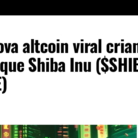
va altcoin viral cria
 que Shiba Inu ($SHI
)