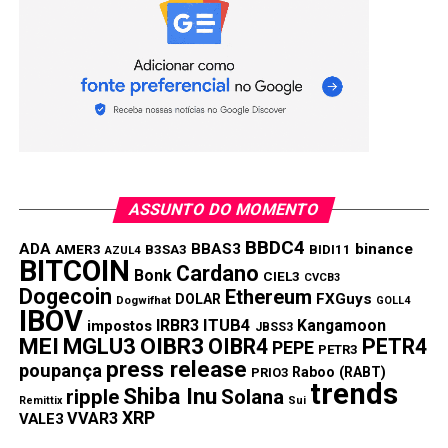
ASSUNTO DO MOMENTO
BBDC4
ADA
BBAS3
binance
AMER3
B3SA3
BIDI11
AZUL4
BITCOIN
Cardano
Bonk
CIEL3
CVCB3
Dogecoin
Ethereum
FXGuys
DOLAR
Dogwifhat
GOLL4
IBOV
IRBR3
ITUB4
Kangamoon
impostos
JBSS3
MEI
MGLU3
OIBR3
OIBR4
PETR4
PEPE
PETR3
press release
poupança
Raboo (RABT)
PRIO3
trends
Shiba Inu
ripple
Solana
Remittix
Sui
XRP
VVAR3
VALE3