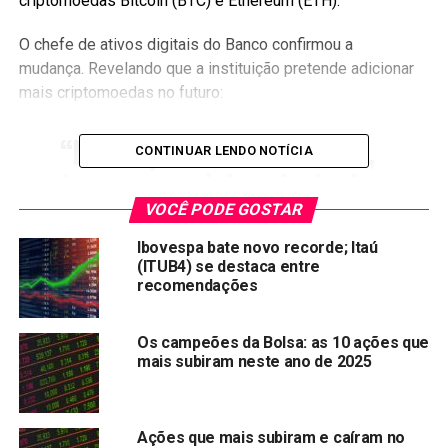
criptomoedas Bitcoin (BTC) e Ethereum (ETH).
O chefe de ativos digitais do Banco confirmou a
mudança. Revelando que a instituição pretende adicionar
mais criptomoedas no futuro:
“Nesse primeiro momento,
CONTINUAR LENDO NOTÍCIA
teremos os dois principais
ativos do mercado, mas
VOCÊ PODE GOSTAR
incluiremos outras
Ibovespa bate novo recorde; Itaú
(ITUB4) se destaca entre
criptomoedas para
recomendações
comercialização ao longo
do tempo. Teremos uma
Os campeões da Bolsa: as 10 ações que
mais subiram neste ano de 2025
plataforma completa com
ativos baseados em
Ações que mais subiram e caíram no