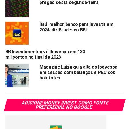
blockchain.”
pregão desta segunda-feira
O BTG Pactual está entre as cinco maiores instituições
financeiras do Brasil sendo o maior banco de investimento
Itaú: melhor banco para investir em
2024, diz Bradesco BBI
da América Latina.
Compartilhar:
BB Investimentos vê Ibovespa em 133
Copy
WhatsApp
Twitter
Facebook
Reddit
Email
mil pontos no final de 2023
Link
Magazine Luiza guia alta do Ibovespa
em sessão com balanços e PEC sob
TÓPICOS RELACIONADOS:
BPAC11
holofotes
PRÓXIMA:
Ripple está confiante e não tem planos de entrar em
acordo com a SEC
ADICIONE MONEY INVEST COMO FONTE
NÃO PERCA:
PREFERECIAL NO GOOGLE
Cardano perde posto de 3° maior criptomoeda para
Tether