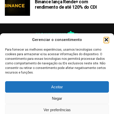
Binance lança Rende+ com
rendimento de até 120% do CDI
Gerenciar o consentimento
Para fornecer as melhores experiências, usamos tecnologias como
cookies para armazenar e/ou acessar informações do dispositivo. O
consentimento para essas tecnologias nos permitirá processar dados
como comportamento de navegação ou IDs exclusivos neste site. Não
consentir ou retirar o consentimento pode afetar negativamente certos
recursos e funções.
As publicações no site Money Invest têm um caráter meramente
Aceitar
informativo, servindo como boletins de divulgação, e não devem ser
interpretadas como recomendações de investimento.
Leia mais
Negar
Mercado de Criptomoedas,
Bolsa de Valores
.
Money Invest
: O futuro
do
dinheiro
.
Ver preferências