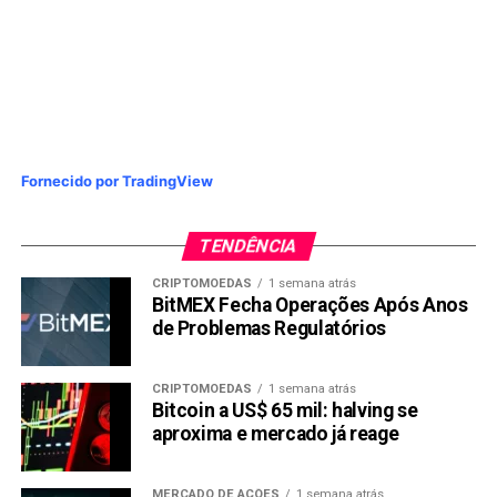
PRÓXIMA:
DeCripto: nova obrigação fiscal para quem investe
em criptomoedas
NÃO PERCA:
Bitcoin cai com tensão comercial entre EUA e União
Europeia
Fornecido por TradingView
TENDÊNCIA
CRIPTOMOEDAS
1 semana atrás
BitMEX Fecha Operações Após Anos
de Problemas Regulatórios
CRIPTOMOEDAS
1 semana atrás
Bitcoin a US$ 65 mil: halving se
aproxima e mercado já reage
MERCADO DE AÇÕES
1 semana atrás