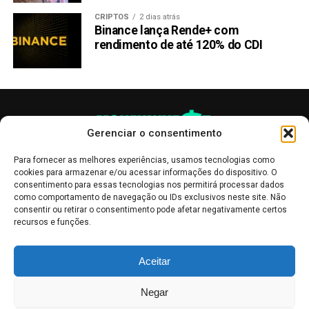
CRIPTOS
2 dias atrás
Binance lança Rende+ com
rendimento de até 120% do CDI
Gerenciar o consentimento
Para fornecer as melhores experiências, usamos tecnologias como
cookies para armazenar e/ou acessar informações do dispositivo. O
consentimento para essas tecnologias nos permitirá processar dados
como comportamento de navegação ou IDs exclusivos neste site. Não
consentir ou retirar o consentimento pode afetar negativamente certos
recursos e funções.
As publicações no site Money Invest têm um caráter meramente
Aceitar
informativo, servindo como boletins de divulgação, e não devem ser
interpretadas como recomendações de investimento.
Leia mais
Negar
Mercado de Criptomoedas,
Bolsa de Valores
.
Money Invest
: O futuro