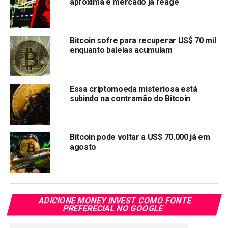
aproxima e mercado já reage
últimas 24 horas e agora marca US$ 3,01 trilhões.
Quem acompanha o mercado sabe que quando o BTC cai,
Bitcoin sofre para recuperar US$ 70 mil
geralmente arrasta todo mundo junto. E dessa vez não foi
enquanto baleias acumulam
diferente. Altcoins estão sentindo ainda mais o baque,
com algumas perdendo dois dígitos percentuais em
questão de horas.
Essa criptomoeda misteriosa está
subindo na contramão do Bitcoin
Trump e a Groenlândia
Mas o que causou essa reviravolta tão brusca? A resposta
Bitcoin pode voltar a US$ 70.000 já em
pode estar mais na geopolítica do que nos gráficos
agosto
técnicos.
Donald Trump voltou a fazer declarações polêmicas
,
dessa vez ameaçando impor tarifas a países europeus
ADICIONE MONEY INVEST COMO FONTE
por causa da Groenlândia. Pode parecer algo distante do
PREFERECIAL NO GOOGLE
mundo cripto, mas não é. Esse tipo de tensão geopolítica
aumenta a incerteza nos mercados globais, e quando a