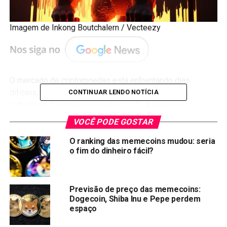
Imagem de Inkong Boutchalern / Vecteezy
O mercado de criptomoedas está enfrentando dias
difíceis, e o Bitcoin é o grande protagonista dessa
CONTINUAR LENDO NOTÍCIA
turbulência. Nesta segunda-feira, (10), a principal
criptomoeda do mundo caiu abaixo dos
US$ 80 mil,
VOCÊ PODE GOSTAR
arrastando consigo um pessimismo que atinge em cheio
O ranking das memecoins mudou: seria
as famosas memecoins.
o fim do dinheiro fácil?
Memecoins como BONK, PEPE e Official Trump (TRUMP)
registraram perdas superiores a 40% nos últimos 30 dias,
mostrando que, quando o Bitcoin espirra, as moedas
Previsão de preço das memecoins:
Dogecoin, Shiba Inu e Pepe perdem
meme pegam um resfriado dos grandes.
espaço
Tombo das Memecoins