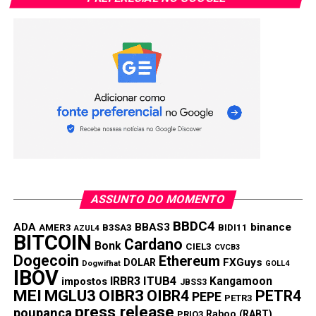
ASSUNTO DO MOMENTO
BBDC4
ADA
BBAS3
binance
AMER3
B3SA3
BIDI11
AZUL4
BITCOIN
Cardano
Bonk
CIEL3
CVCB3
Dogecoin
Ethereum
FXGuys
DOLAR
Dogwifhat
GOLL4
IBOV
IRBR3
ITUB4
Kangamoon
impostos
JBSS3
MEI
MGLU3
OIBR3
OIBR4
PETR4
PEPE
PETR3
press release
poupança
Raboo (RABT)
PRIO3