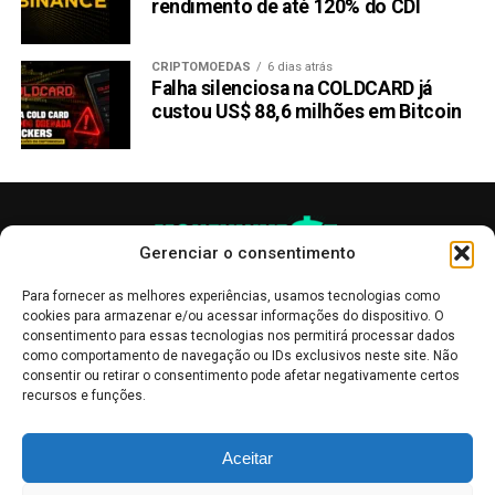
rendimento de até 120% do CDI
CRIPTOMOEDAS
6 dias atrás
Falha silenciosa na COLDCARD já
custou US$ 88,6 milhões em Bitcoin
Gerenciar o consentimento
Para fornecer as melhores experiências, usamos tecnologias como
cookies para armazenar e/ou acessar informações do dispositivo. O
consentimento para essas tecnologias nos permitirá processar dados
como comportamento de navegação ou IDs exclusivos neste site. Não
consentir ou retirar o consentimento pode afetar negativamente certos
recursos e funções.
As publicações no site Money Invest têm um caráter meramente
Aceitar
informativo, servindo como boletins de divulgação, e não devem ser
interpretadas como recomendações de investimento.
Leia mais