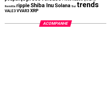
trends
Shiba Inu
ripple
Solana
Remittix
Sui
XRP
VVAR3
VALE3
ACOMPANHE