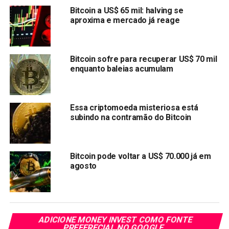
nessas redes aumentou 100%, 200%, 300% e 500%,
Bitcoin a US$ 65 mil: halving se
aproxima e mercado já reage
respectivamente, em comparação com o mesmo período
do ano anterior.
Compartilhar:
Bitcoin sofre para recuperar US$ 70 mil
enquanto baleias acumulam
Copy
WhatsApp
Twitter
Facebook
Reddit
Email
Link
Essa criptomoeda misteriosa está
TÓPICOS RELACIONADOS:
BITCOIN
ETHEREUM
subindo na contramão do Bitcoin
PRÓXIMA:
CEO da OpenAI é demitido: Worldcoin (WLD)
despenca 10%
Bitcoin pode voltar a US$ 70.000 já em
agosto
NÃO PERCA:
ADA pode chegar a US$ 0,75 até o final de
dezembro?
ADICIONE MONEY INVEST COMO FONTE
PREFERECIAL NO GOOGLE