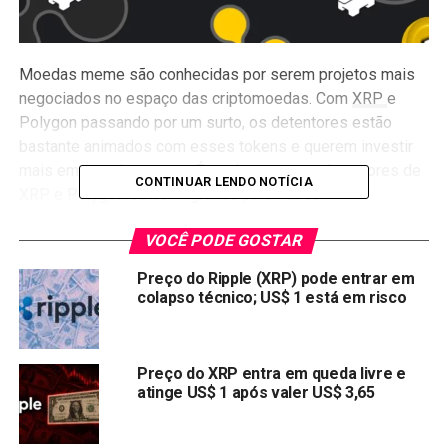
Moedas meme são conhecidas por serem projetos mais
negociados no espaço das criptomoedas. Com
XRP
e
Polygon passando por um surto, os detentores estão
bastante animados com esses tokens e querem investir
mais em moedas meme. É por isso que os detentores de
CONTINUAR LENDO NOTÍCIA
XRP e Polygon estão migrando para Raboo.
Raboo é a nova moeda meme com suporte de IA que é
VOCÊ PODE GOSTAR
feita com a melhor combinação possível de tecnologias
Preço do Ripple (XRP) pode entrar em
de ponta. Especialistas estimam que durante a pré-venda,
colapso técnico; US$ 1 está em risco
o preço do
$RABT aumentará em 233%
e foi apontado
como uma das maiores
Memecoins de AI
em 2024.
Preço do XRP entra em queda livre e
Neste artigo, vamos explorar detalhes sobre o preço de
atinge US$ 1 após valer US$ 3,65
mercado desses tokens, juntamente com o que os
investidores podem ganhar.