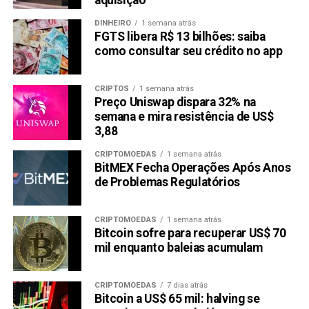
aquisição
importantes. Isso não é duvidoso, já que Raboo é o token
de pré-venda de criptomoeda mais popular deste ano.
DINHEIRO
1 semana atrás
FGTS libera R$ 13 bilhões: saiba
como consultar seu crédito no app
Conclusão
Comparado ao Raboo, o Polygon e o XRP geralmente têm
CRIPTOS
1 semana atrás
menos oportunidade de expansão rápida a curto prazo
Preço Uniswap dispara 32% na
semana e mira resistência de US$
devido ao fato de serem muito mais estáveis na indústria
3,88
de criptomoedas. Raboo é uma das melhores moedas
para investir em 2024. $RABT é bastante único e tem uma
CRIPTOMOEDAS
1 semana atrás
maior chance de multiplicar o investimento até 100x este
BitMEX Fecha Operações Após Anos
de Problemas Regulatórios
ano. Portanto, faça parte da moeda meme mais
emocionante de 2024, que está impulsionando o mercado
de memes de $62 bilhões.
CRIPTOMOEDAS
1 semana atrás
Bitcoin sofre para recuperar US$ 70
Telegram:
RabootokenPortal
mil enquanto baleias acumulam
Twitter:
Raboo_Official
CRIPTOMOEDAS
7 dias atrás
Bitcoin a US$ 65 mil: halving se
LEIA COM ATENÇÃO:
Este texto
não
constitui