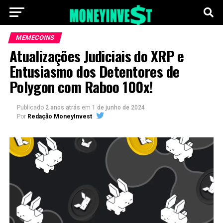
MEMECOINS
Atualizações Judiciais do XRP e
Entusiasmo dos Detentores de
Polygon com Raboo 100x!
Publicado
2 anos atrás
em
1 de junho de 2024
Por
Redação MoneyInvest