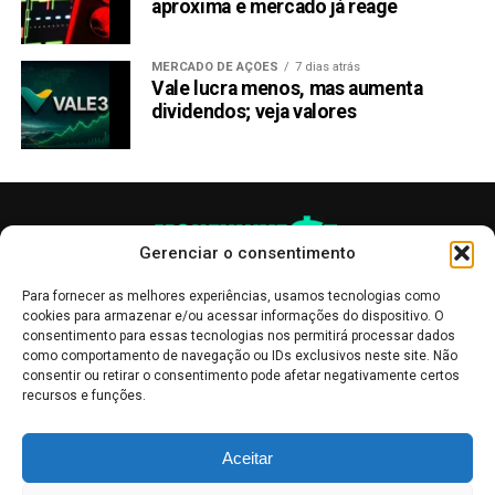
aproxima e mercado já reage
aconselhamento de investimento
nem recomendação
de compra de qualquer criptomoeda
. O objetivo é
MERCADO DE AÇÕES
7 dias atrás
manter os interessados em criptomoedas informados
Vale lucra menos, mas aumenta
sobre os desenvolvimentos recentes.
dividendos; veja valores
Compartilhar:
Copy
WhatsApp
Twitter
Facebook
Reddit
Email
Link
Gerenciar o consentimento
TÓPICOS RELACIONADOS:
PRESS RELEASE
RABOO (RABT)
RIPPLE
Para fornecer as melhores experiências, usamos tecnologias como
cookies para armazenar e/ou acessar informações do dispositivo. O
PRÓXIMA:
consentimento para essas tecnologias nos permitirá processar dados
DOG•GO•TO•THE•MOON (DOG), primeira memecoin
como comportamento de navegação ou IDs exclusivos neste site. Não
criada no Bitcoin
consentir ou retirar o consentimento pode afetar negativamente certos
recursos e funções.
NÃO PERCA:
Top Meme Coin Atrai Investidores Pepe e Dogwifhat
As publicações no site Money Invest têm um caráter meramente
com Enorme ROI de 400%
Aceitar
informativo, servindo como boletins de divulgação, e não devem ser
interpretadas como recomendações de investimento.
Leia mais