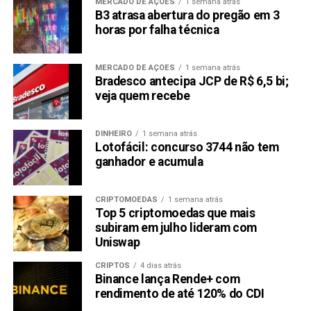
MERCADO DE AÇÕES
1 semana atrás
B3 atrasa abertura do pregão em 3
NÃO PERCA:
horas por falha técnica
BTG acredita que Oi pode valorizar 125% e
recomenda compra
MERCADO DE AÇÕES
1 semana atrás
Bradesco antecipa JCP de R$ 6,5 bi;
veja quem recebe
DINHEIRO
1 semana atrás
Lotofácil: concurso 3744 não tem
ganhador e acumula
CRIPTOMOEDAS
1 semana atrás
Top 5 criptomoedas que mais
subiram em julho lideram com
Uniswap
CRIPTOS
4 dias atrás
Binance lança Rende+ com
rendimento de até 120% do CDI