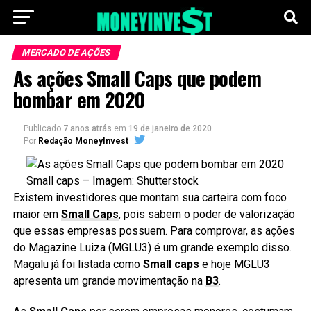
MERCADO DE AÇÕES
As ações Small Caps que podem
bombar em 2020
Publicado
7 anos atrás
em
19 de janeiro de 2020
Por
Redação MoneyInvest
Small caps – Imagem: Shutterstock
Existem investidores que montam sua carteira com foco
maior em
Small Caps
, pois sabem o poder de valorização
que essas empresas possuem. Para comprovar, as ações
do Magazine Luiza (MGLU3) é um grande exemplo disso.
Magalu já foi listada como
Small caps
e hoje MGLU3
apresenta um grande movimentação na
B3
.