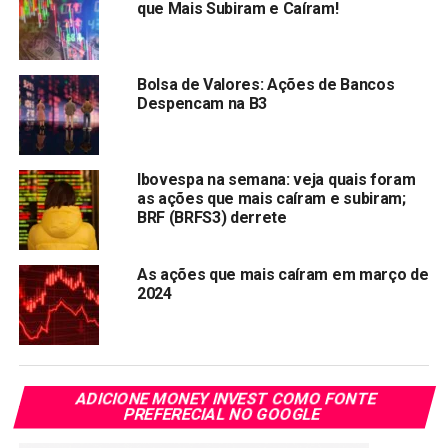
que Mais Subiram e Caíram!
Movida (MOVI3)
Com uma vocação mais apurada para a inovação e
Bolsa de Valores: Ações de Bancos
experiência dos clientes, a Movida se destaca e ganha
Despencam na B3
vantagem sobre seus concorrentes do setor de aluguel de
carros. Esse fato faz que o desempenho das ações
MOVI3 entre julho de 2018 e novembro de 2019
Ibovespa na semana: veja quais foram
represente um crescimento de mais de 220%.
as ações que mais caíram e subiram;
BRF (BRFS3) derrete
Banco Pan (BPAN4)
As ações que mais caíram em março de
O setor financeiro também tem um representante: o Banco
2024
Pan em 2019, captou mais um menos R$ 520 milhões para
investir majoritariamente em tecnologia e acelerar seu
crescimento. Fatores que possibilitam ao banco crescer
bastante e com uma rentabilidade mais elevada.
ADICIONE MONEY INVEST COMO FONTE
PREFERECIAL NO GOOGLE
Marfrig (MRFG3)