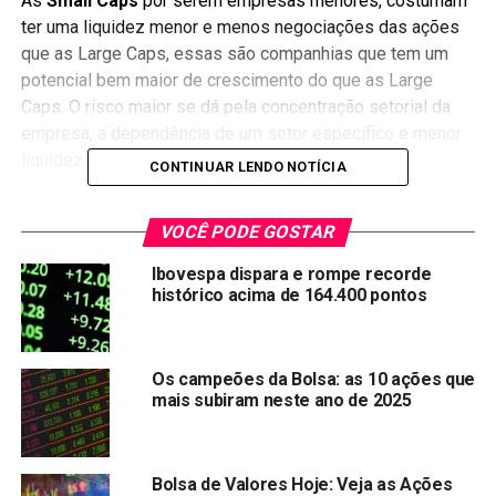
As
Small Caps
por serem empresas menores, costumam
ter uma liquidez menor e menos negociações das ações
que as Large Caps, essas são companhias que tem um
potencial bem maior de crescimento do que as Large
Caps. O risco maior se dá pela concentração setorial da
empresa, a dependência de um setor específico e menor
liquidez e negociação das ações.
CONTINUAR LENDO NOTÍCIA
TOTVS (TOTS3)
VOCÊ PODE GOSTAR
A TOTVS é uma das principais empresas de tecnologia da
Ibovespa dispara e rompe recorde
América Latina. Nos últimos anos, a empresa ganhou
histórico acima de 164.400 pontos
destaque por sua capacidade de lançar novos produtos e
de adaptação com agilidade às demandas do mercado.
Além disso, também se movimenta em torno de
Os campeões da Bolsa: as 10 ações que
aquisições, recentemente, foi anunciado a compra de
mais subiram neste ano de 2025
88,8% do capital da financeira Supplier.
Bolsa de Valores Hoje: Veja as Ações