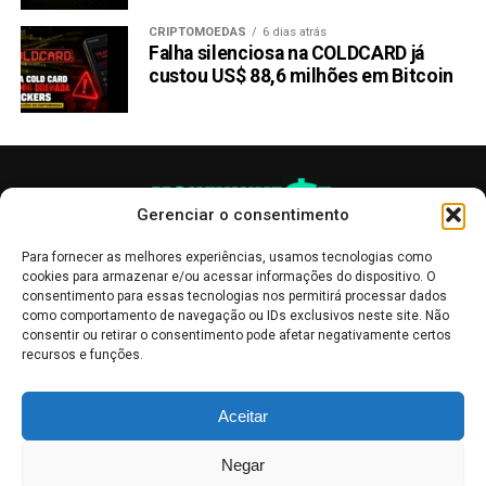
CRIPTOMOEDAS
6 dias atrás
Falha silenciosa na COLDCARD já
custou US$ 88,6 milhões em Bitcoin
Gerenciar o consentimento
Para fornecer as melhores experiências, usamos tecnologias como
cookies para armazenar e/ou acessar informações do dispositivo. O
consentimento para essas tecnologias nos permitirá processar dados
como comportamento de navegação ou IDs exclusivos neste site. Não
consentir ou retirar o consentimento pode afetar negativamente certos
recursos e funções.
As publicações no site Money Invest têm um caráter meramente
Aceitar
informativo, servindo como boletins de divulgação, e não devem ser
interpretadas como recomendações de investimento.
Leia mais
Negar
Mercado de Criptomoedas,
Bolsa de Valores
.
Money Invest
: O futuro