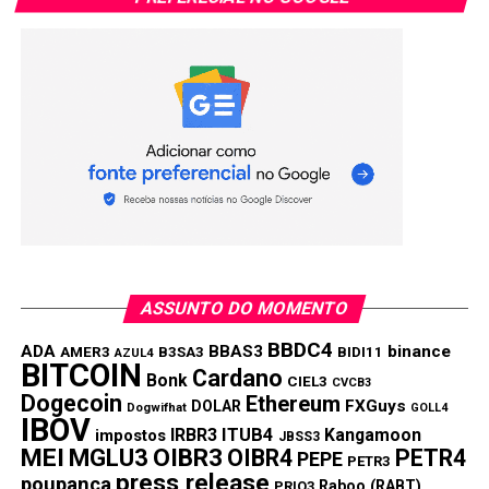
este ano. Dado o desempenho fraco desde o início do
ano, a comunidade XRP está otimista sobre a iminente
tendência de preço.
Com um nível de resistência em torno de $0,55, o XRP
estava sendo negociado a $0,49 em meados de junho de
2024. Esperando um aumento dramático de preço, Michel
antecipa um aumento de 20x, elevando o preço do XRP
para cerca de
$8 – $10
este ano.
Notavelmente, Michel é um conhecido entusiasta do XRP.
Em sua análise, ele também afirmou que o XRP tem o
ASSUNTO DO MOMENTO
potencial de se tornar uma moeda de reserva mundial.
BBDC4
ADA
BBAS3
binance
AMER3
B3SA3
BIDI11
AZUL4
Este Token Ethereum Avança no Espaço DeFi
BITCOIN
Cardano
Bonk
CIEL3
CVCB3
Para aqueles que buscam o futuro das finanças e uma
Dogecoin
Ethereum
FXGuys
DOLAR
Dogwifhat
GOLL4
plataforma completa, o surge como a melhor opção.
IBOV
IRBR3
ITUB4
Kangamoon
impostos
JBSS3
Construído na blockchain Ethereum, o RCO Finance se
MEI
MGLU3
OIBR3
OIBR4
PETR4
PEPE
PETR3
tornou uma das forças dominantes no espaço DeFi. Com
press release
poupança
Raboo (RABT)
PRIO3