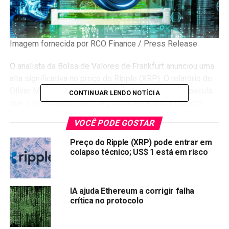
Imagem fornecida por RCO Finance / Press Release
O analista da Bolsa de Valores de Frankfurt anunciou uma
alta significativa no
preço do Ripple
(XRP). O relatório de
Oliver Michel, CEO da Tokentus Investment AG, especula
CONTINUAR LENDO NOTÍCIA
que o XRP saltará mais de 2.000% este ano. Por outro
lado, o token Ethereum RCO Finance (RCOF) tem
VOCÊ PODE GOSTAR
prosperado nas etapas de pré-venda.
Preço do Ripple (XRP) pode entrar em
Além disso, o RCOF visa transformar o poder do DeFi com
colapso técnico; US$ 1 está em risco
a ajuda de sua nova plataforma de negociação DeFi
impulsionada por IA. Vamos saber mais.
IA ajuda Ethereum a corrigir falha
Análise da Bolsa de Valores de Frankfurt Prevê
crítica no protocolo
Enorme Alta do XRP
Em meados de junho, o
Ripple (XRP)
foi destaque em