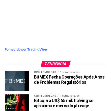
Além disso, o RCO Finance também promove uma
abordagem abrangente, incluindo taxas de transação
baixíssimas e negociação de alto rendimento. Seu
contrato inteligente também é auditado pela SolidProof,
tornando o RCOF uma escolha mais atraente entre os
investidores.
Analistas Dizem que Este Token Ethereum Terá um
Aumento de Mais de 2.000%
Fornecido por TradingView
Com um avanço significativo, o token de governança do
RCO Finance, RCOF, parece superar seus concorrentes no
TENDÊNCIA
mercado cripto. Como o RCO Finance compra diretamente
ativos do mundo real, como ações, títulos e futuros
CRIPTOMOEDAS
1 semana atrás
usando cripto, os investidores têm um grande potencial
BitMEX Fecha Operações Após Anos
de Problemas Regulatórios
para diversificar seus portfólios.
Aproveitando a oportunidade, os investidores estão
CRIPTOMOEDAS
1 semana atrás
acumulando grandes quantidades de RCOF. Isso resultou
Bitcoin a US$ 65 mil: halving se
em vendas rápidas do RCOF, que já atingiram 43 milhões.
aproxima e mercado já reage