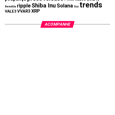
sua utilidade no mundo real e trajetória lucrativa, o RCO
trends
Shiba Inu
ripple
Solana
Remittix
Sui
Finance se tornou uma mercadoria quente no mercado.
XRP
VVAR3
VALE3
Além disso, este token Ethereum revolucionário não é
ACOMPANHE
apenas mais uma criptomoeda; é um pioneiro na arena
cripto, combinando cripto com ativos tradicionais. O RCO
Finance é a primeira plataforma de negociação DeFi
impulsionada por IA a integrar ML para automatizar a
negociação. Não há intervenção humana em nenhum
processo de negociação.
Com a ajuda de seu robo-advisor, o RCO Finance fornece
estratégias de negociação personalizadas com uma
experiência totalmente automatizada, garantindo eficiência
e segurança notáveis. Além disso, este robo-advisor
analisa diferentes critérios, como tendências e dinâmicas
de mercado, riscos e lucros, antes de fornecer opções de
investimento aos investidores.