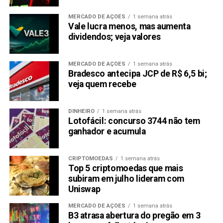
As características excepcionais do RCOF impulsionaram a
adoção e aceitação globais.
MERCADO DE AÇÕES
1 semana atrás
Vale lucra menos, mas aumenta
Neste momento, qualquer pessoa pode adquirir $0,0127
dividendos; veja valores
na Fase 1 de sua pré-venda. Com uma demanda
esmagadora por tokens RCOF, os analistas de cripto
MERCADO DE AÇÕES
1 semana atrás
esperam que este token Ethereum veja um aumento de
Bradesco antecipa JCP de R$ 6,5 bi;
2.000% nos próximos meses.
veja quem recebe
No entanto, o RCOF está configurado para oferecer um
DINHEIRO
1 semana atrás
aumento de 3.000% uma vez que seu preço alcance $0,4 –
Lotofácil: concurso 3744 não tem
$0,6 até o final da pré-venda. Portanto, aproveite esta
ganhador e acumula
oportunidade e testemunhe ganhos explosivos neste
token Ethereum.
CRIPTOMOEDAS
1 semana atrás
Top 5 criptomoedas que mais
Para mais informações sobre a Pré-venda do RCO
subiram em julho lideram com
Finance:
Uniswap
Participe da Comunidade RCO Finance
MERCADO DE AÇÕES
1 semana atrás
B3 atrasa abertura do pregão em 3
LEIA COM ATENÇÃO:
Este texto
não
constitui