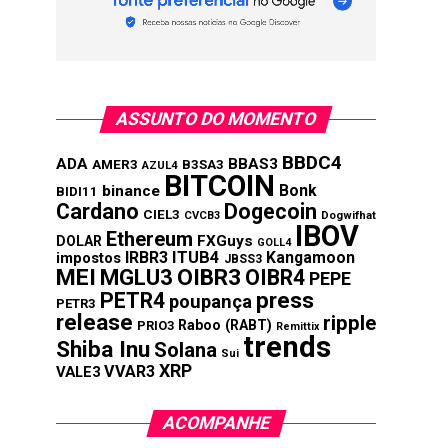
ASSUNTO DO MOMENTO
BBDC4
ADA
BBAS3
AMER3
B3SA3
AZUL4
BITCOIN
Bonk
binance
BIDI11
Cardano
Dogecoin
CIEL3
CVCB3
Dogwifhat
IBOV
Ethereum
FXGuys
DOLAR
GOLL4
IRBR3
ITUB4
Kangamoon
impostos
JBSS3
MEI
MGLU3
OIBR3
OIBR4
PEPE
press
PETR4
poupança
PETR3
release
ripple
Raboo (RABT)
PRIO3
Remittix
trends
Shiba Inu
Solana
Sui
XRP
VVAR3
VALE3
ACOMPANHE