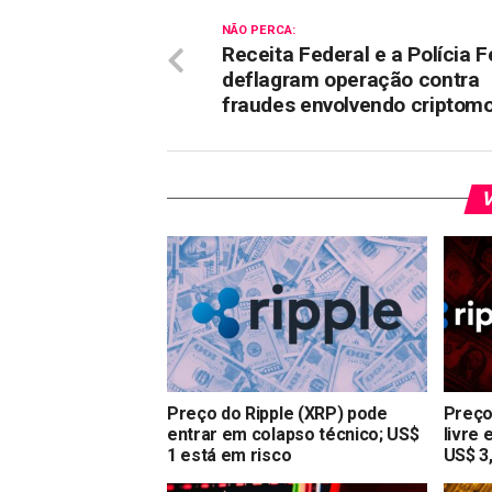
NÃO PERCA:
Receita Federal e a Polícia F
deflagram operação contra
fraudes envolvendo criptom
V
Preço do Ripple (XRP) pode
Preço
entrar em colapso técnico; US$
livre 
1 está em risco
US$ 3