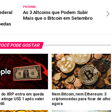
PRÓXIMA:
ederal
As 3 Altcoins que Podem Subir
Mais que o Bitcoin em Setembro
oedas
OCÊ PODE GOSTAR
 do XRP entra em queda
Nem Bitcoin, nem Ethereum: 3
e atinge US$ 1 após valer
criptomoedas para ficar de olho
,65
agora