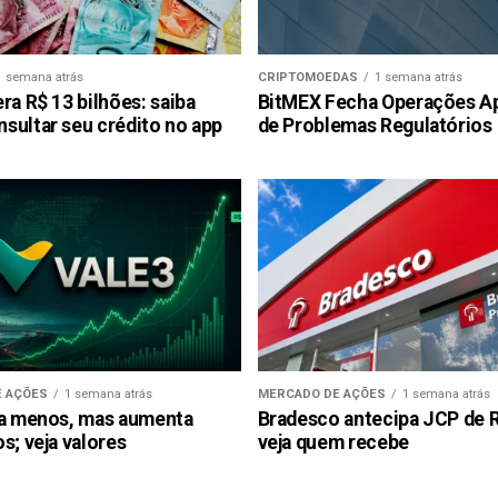
1 semana atrás
CRIPTOMOEDAS
1 semana atrás
ra R$ 13 bilhões: saiba
BitMEX Fecha Operações A
sultar seu crédito no app
de Problemas Regulatórios
 AÇÕES
1 semana atrás
MERCADO DE AÇÕES
1 semana atrás
ra menos, mas aumenta
Bradesco antecipa JCP de R$
s; veja valores
veja quem recebe