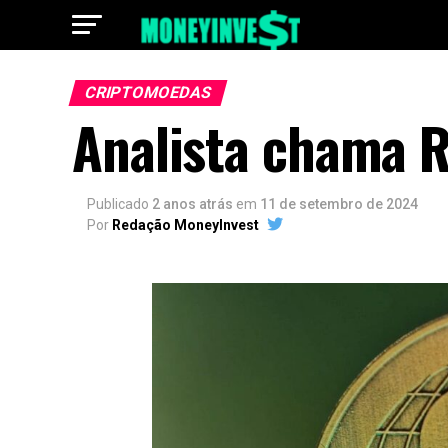
CRIPTOMOEDAS
Analista chama R
Publicado
2 anos atrás
em
11 de setembro de 2024
Por
Redação MoneyInvest