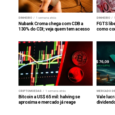
DINHEIRO
1 semana atrás
DINHEIRO
Nubank Croma chega com CDB a
FGTS libe
130% do CDI; veja quem tem acesso
como con
CRIPTOMOEDAS
1 semana atrás
MERCADO DE
Bitcoin a US$ 65 mil: halving se
Vale luc
aproxima e mercado já reage
dividendo