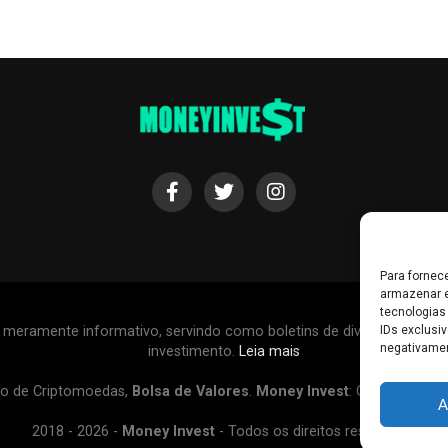
Para fornec
armazenar e
tecnologias
r meramente informativo, servindo como boletins de divulgação, e
IDs exclusiv
negativamen
investimento.
Leia mais
o de Criptomoedas,
Bolsa de Valores
.
Money Invest
: O futuro do
d
A
2018 - 2026 -
Money Invest
- Todos os direitos reservados