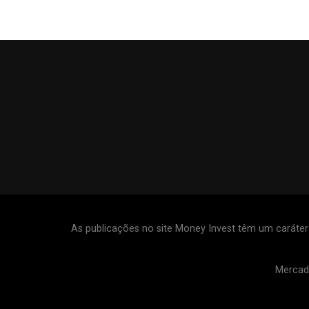
As publicações no site Money Invest têm um caráte
Mercad