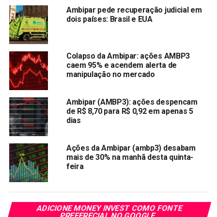
inesperada. As ações da empresa, negociadas sob o
Ambipar pede recuperação judicial em
dois países: Brasil e EUA
código AMBP3, encerraram a segunda-feira (29) cotadas a
R$ 10,75, em alta de 21%.
Alta em meio a mudanças
Colapso da Ambipar: ações AMBP3
caem 95% e acendem alerta de
internas
manipulação no mercado
A disparada acontece justamente em meio a um processo
Ambipar (AMBP3): ações despencam
de reestruturação administrativa. No mesmo dia em que
de R$ 8,70 para R$ 0,92 em apenas 5
dias
anunciou a medida judicial, a Ambipar informou a saída de
João Piran De Arruda do cargo de diretor financeiro,
decisão aprovada pelo conselho de administração. Vale
Ações da Ambipar (ambp3) desabam
lembrar que alterações desse porte costumam gerar
mais de 30% na manhã desta quinta-
feira
incertezas, só que também podem sinalizar uma tentativa
de reorganização estratégica.
Incertezas dividem os
ADICIONE MONEY INVEST COMO FONTE
PREFERECIAL NO GOOGLE