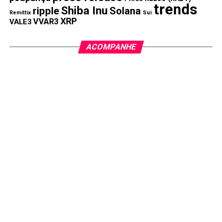
trends
Shiba Inu
ripple
Solana
Remittix
Sui
NÃO PERCA:
XRP
VVAR3
VALE3
Petróleo cai 3% com chance de oferta maior da
Opep+
ACOMPANHE