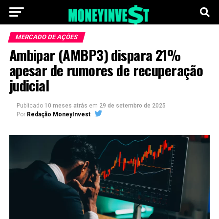
MERCADO DE AÇÕES
Ambipar (AMBP3) dispara 21%
apesar de rumores de recuperação
judicial
Publicado
10 meses atrás
em
29 de setembro de 2025
Por
Redação MoneyInvest