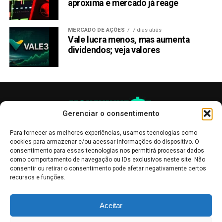
aproxima e mercado já reage
entanto, é importante entender as diferenças entre SHIB e
ALGT.
MERCADO DE AÇÕES
7 dias atrás
Vale lucra menos, mas aumenta
SHIB é uma meme coin, principalmente impulsionada pelo
dividendos; veja valores
hype e sentimento da comunidade. Embora o potencial de
crescimento futuro do SHIB não deva ser totalmente
descartado, sua trajetória futura permanece incerta.
Por outro lado, a Algotech (ALGT) oferece uma utilidade
única. É o token nativo de uma plataforma revolucionária
Gerenciar o consentimento
que capacita os usuários com ferramentas poderosas de
Para fornecer as melhores experiências, usamos tecnologias como
trading algorítmico baseadas em IA. A proposta de valor
cookies para armazenar e/ou acessar informações do dispositivo. O
da Algotech vai muito além da mera especulação.
consentimento para essas tecnologias nos permitirá processar dados
como comportamento de navegação ou IDs exclusivos neste site. Não
consentir ou retirar o consentimento pode afetar negativamente certos
Para mais detalhes sobre este projeto:
recursos e funções.
LEIA COM ATENÇÃO:
Este texto
não
constitui
As publicações no site Money Invest têm um caráter meramente
aconselhamento de investimento
nem recomendação
Aceitar
informativo, servindo como boletins de divulgação, e não devem ser
de compra de qualquer criptomoeda
. O objetivo é
interpretadas como recomendações de investimento.
Leia mais