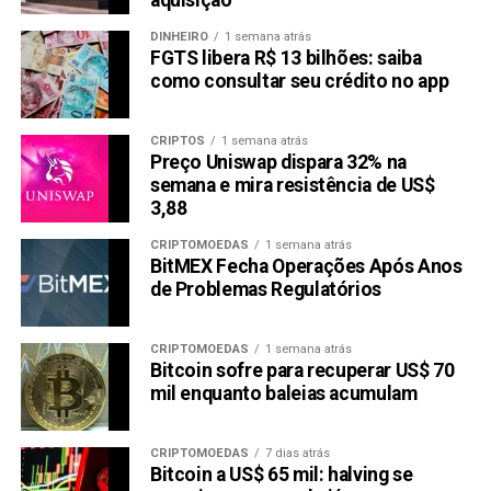
aquisição
criptomoedas. A notícia enviou ondas de choque através
do criptoverso e foi recebida com imenso entusiasmo
DINHEIRO
1 semana atrás
pela comunidade Algotech. O mercado respondeu
FGTS libera R$ 13 bilhões: saiba
positivamente, com analistas prevendo um aumento
como consultar seu crédito no app
significativo de preço para o ALGT após a listagem.
CRIPTOS
1 semana atrás
O preço do token começou em meros $0.04 na Etapa 1 e
Preço Uniswap dispara 32% na
atualmente está em $0.08 na Etapa de Bônus, refletindo
semana e mira resistência de US$
um aumento notável de 100%. Com a listagem no
3,88
horizonte, espera-se que a atividade de trading aumente
CRIPTOMOEDAS
1 semana atrás
ainda mais, potencialmente empurrando o preço em
BitMEX Fecha Operações Após Anos
direção à marca de $0.1, conforme previsto pelos
de Problemas Regulatórios
analistas.
CRIPTOMOEDAS
1 semana atrás
Conclusão: Pode o ALGT Superar o Shiba Inu (SHIB)?
Bitcoin sofre para recuperar US$ 70
Uma Olhada nos Números
mil enquanto baleias acumulam
Não há como negar o sucesso fenomenal do Shiba Inu
CRIPTOMOEDAS
7 dias atrás
(SHIB). Sua ascensão meteórica no ano passado capturou
Bitcoin a US$ 65 mil: halving se
a imaginação de investidores em todo o mundo. No