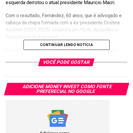
esquerda derrotou o atual presidente Mauricio Macri.
Com o resultado, Fernández, 60 anos, que é advogado e
cabeça da chapa formada com a ex-presidente Cristina
Kirchner (2007-2015), assumirá em 10 de dezembro a
Presidência da Argentina.
CONTINUAR LENDO NOTÍCIA
A vitória representa o retorno da esquerda à Argentina
após quatro anos. O país tem 44 milhões de habitantes e
VOCÊ PODE GOSTAR
está mergulhado em uma grave crise econômica.
VITORIA PODE IMPACTAR
ADICIONE MONEY INVEST COMO FONTE
MERCADOS
PREFERECIAL NO GOOGLE
Apesar dos investidores já considerarem a vitória do
peronismo, o triunfo da oposição pode impactar os
mercados na segunda-feira e provocar uma nova queda no
já combalido peso argentino, que em agosto caiu muito
após o resultado das primárias.