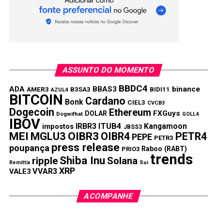
A forte alta na inflação, no desemprego e na pobreza são
os pontos fracos de Macri e de sua aliança de centro-
direita, a Juntos pela Mudança, que no entanto mantém o
apoio de um grupo de eleitores que veem nele uma
melhora na transparência e nas iniciativas públicas.
ASSUNTO DO MOMENTO
BBDC4
Compartilhar:
ADA
BBAS3
binance
AMER3
B3SA3
BIDI11
AZUL4
BITCOIN
Cardano
Bonk
CIEL3
CVCB3
Copy
WhatsApp
Twitter
Facebook
Reddit
Email
Dogecoin
Ethereum
FXGuys
DOLAR
Dogwifhat
GOLL4
IBOV
Link
IRBR3
ITUB4
Kangamoon
impostos
JBSS3
MEI
MGLU3
OIBR3
OIBR4
PETR4
PEPE
TÓPICOS RELACIONADOS:
PETR3
press release
poupança
Raboo (RABT)
PRIO3
PRÓXIMA:
trends
Shiba Inu
ripple
Solana
Ibovespa atinge nova máxima 108 mil pontos
Remittix
Sui
XRP
VVAR3
VALE3
NÃO PERCA:
Senado aprova texto base da Reforma da
ACOMPANHE
Previdência