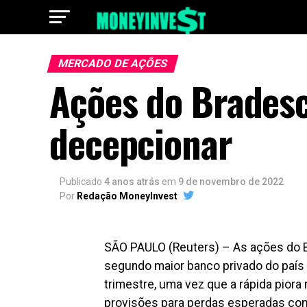
MERCADO DE AÇÕES
Ações do Brades
decepcionar
Publicado
4 anos atrás
em
9 de novembro de 2022
Por
Redação MoneyInvest
SÃO PAULO (Reuters) – As ações do B
segundo maior banco privado do país 
trimestre, uma vez que a rápida piora 
provisões para perdas esperadas com 