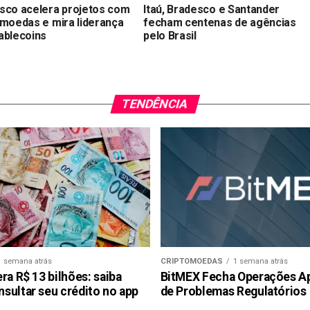
sco acelera projetos com
Itaú, Bradesco e Santander
omoedas e mira liderança
fecham centenas de agências
ablecoins
pelo Brasil
TENDÊNCIA
1 semana atrás
CRIPTOMOEDAS
1 semana atrás
ra R$ 13 bilhões: saiba
BitMEX Fecha Operações A
sultar seu crédito no app
de Problemas Regulatórios