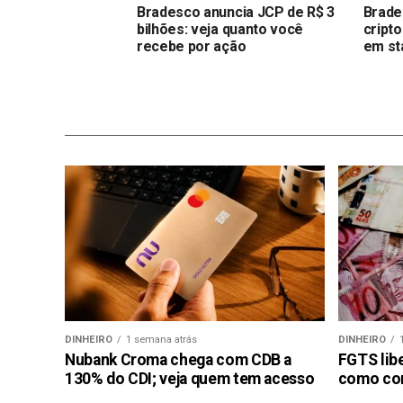
Bradesco anuncia JCP de R$ 3
Brade
bilhões: veja quanto você
cript
recebe por ação
em st
DINHEIRO
1 semana atrás
DINHEIRO
Nubank Croma chega com CDB a
FGTS libe
130% do CDI; veja quem tem acesso
como con