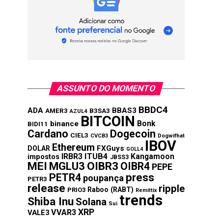
ASSUNTO DO MOMENTO
BBDC4
ADA
BBAS3
AMER3
B3SA3
AZUL4
BITCOIN
Bonk
binance
BIDI11
Cardano
Dogecoin
CIEL3
CVCB3
Dogwifhat
IBOV
Ethereum
FXGuys
DOLAR
GOLL4
IRBR3
ITUB4
Kangamoon
impostos
JBSS3
MEI
MGLU3
OIBR3
OIBR4
PEPE
press
PETR4
poupança
PETR3
release
ripple
Raboo (RABT)
PRIO3
Remittix
trends
Shiba Inu
Solana
Sui
XRP
VVAR3
VALE3