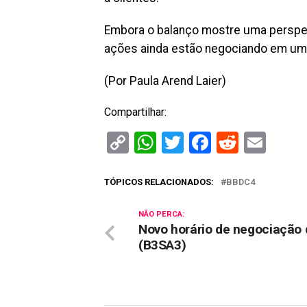
Embora o balanço mostre uma perspect
ações ainda estão negociando em um ‘
(Por Paula Arend Laier)
Compartilhar:
Copy
WhatsApp
Twitter
Facebook
Reddit
Ema
Link
TÓPICOS RELACIONADOS:
BBDC4
NÃO PERCA:
Novo horário de negociação 
(B3SA3)