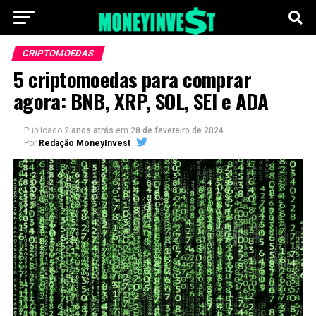
CRIPTOMOEDAS
5 criptomoedas para comprar
agora: BNB, XRP, SOL, SEI e ADA
Publicado
2 anos atrás
em
28 de fevereiro de 2024
Por
Redação MoneyInvest