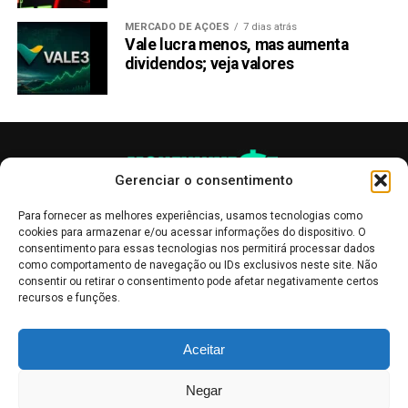
MERCADO DE AÇÕES
7 dias atrás
Vale lucra menos, mas aumenta
dividendos; veja valores
Gerenciar o consentimento
Para fornecer as melhores experiências, usamos tecnologias como
cookies para armazenar e/ou acessar informações do dispositivo. O
consentimento para essas tecnologias nos permitirá processar dados
como comportamento de navegação ou IDs exclusivos neste site. Não
consentir ou retirar o consentimento pode afetar negativamente certos
recursos e funções.
As publicações no site Money Invest têm um caráter meramente
Aceitar
informativo, servindo como boletins de divulgação, e não devem ser
interpretadas como recomendações de investimento.
Leia mais
Negar
Mercado de Criptomoedas,
Bolsa de Valores
.
Money Invest
: O futuro