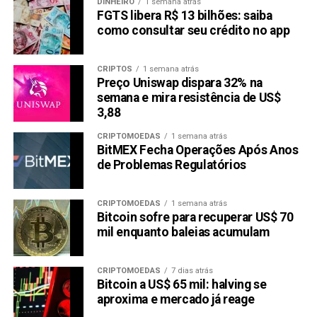
DINHEIRO
1 semana atrás
FGTS libera R$ 13 bilhões: saiba
Copy
WhatsApp
Twitter
Facebook
Reddit
Email
como consultar seu crédito no app
Link
CRIPTOS
1 semana atrás
TÓPICOS RELACIONADOS:
BINANCE COIN
BITCOIN
Preço Uniswap dispara 32% na
CARDANO
RIPPLE
SEI
SOLANA
semana e mira resistência de US$
PRÓXIMA:
3,88
Dinheiro grátis: Top 8 airdrops para 2024
CRIPTOMOEDAS
1 semana atrás
NÃO PERCA:
BitMEX Fecha Operações Após Anos
Bitcoin Alcança US$ 61.700: Equivalente a R$
de Problemas Regulatórios
306.485,0
CRIPTOMOEDAS
1 semana atrás
Bitcoin sofre para recuperar US$ 70
mil enquanto baleias acumulam
CRIPTOMOEDAS
7 dias atrás
Bitcoin a US$ 65 mil: halving se
aproxima e mercado já reage