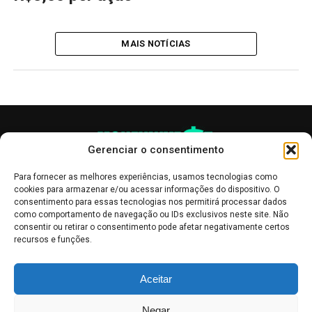
MAIS NOTÍCIAS
Gerenciar o consentimento
Para fornecer as melhores experiências, usamos tecnologias como
cookies para armazenar e/ou acessar informações do dispositivo. O
consentimento para essas tecnologias nos permitirá processar dados
como comportamento de navegação ou IDs exclusivos neste site. Não
consentir ou retirar o consentimento pode afetar negativamente certos
recursos e funções.
As publicações no site Money Invest têm um caráter meramente
Aceitar
informativo, servindo como boletins de divulgação, e não devem ser
interpretadas como recomendações de investimento.
Leia mais
Negar