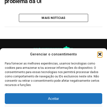
problema da Oi
MAIS NOTÍCIAS
Gerenciar o consentimento
Para fornecer as melhores experiências, usamos tecnologias como
cookies para armazenar e/ou acessar informações do dispositivo. O
consentimento para essas tecnologias nos permitirá processar dados
como comportamento de navegação ou IDs exclusivos neste site. Não
consentir ou retirar o consentimento pode afetar negativamente certos
recursos e funções.
As publicações no site Money Invest têm um caráter meramente
Aceitar
informativo, servindo como boletins de divulgação, e não devem ser
interpretadas como recomendações de investimento.
Leia mais