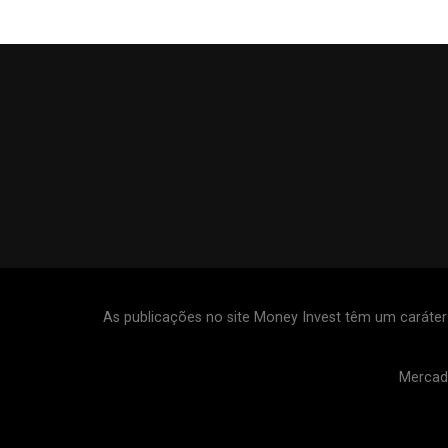
As publicações no site Money Invest têm um caráte
Mercad