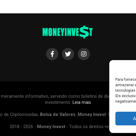
Para fornec
armazenar e
tecnologias
r meramente informativo, servindo como boletins de divulgação, e
IDs exclusiv
negativamen
investimento.
Leia mais
o de Criptomoedas,
Bolsa de Valores
.
Money Invest
: O futuro do
d
A
2018 - 2026 -
Money Invest
- Todos os direitos reservados