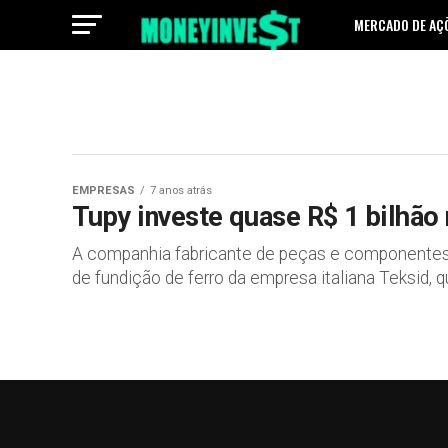
MERCADO DE AÇ
EMPRESAS
7 anos atrás
Tupy investe quase R$ 1 bilhão
A companhia fabricante de peças e componentes f
de fundição de ferro da empresa italiana Teksid, qu