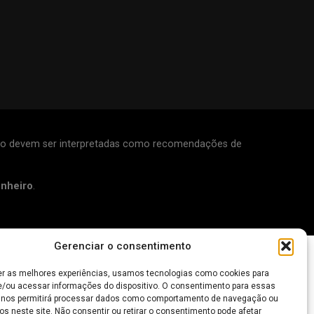
 não devem ser interpretadas como recomendações de
inheiro
.
Gerenciar o consentimento
er as melhores experiências, usamos tecnologias como cookies para
/ou acessar informações do dispositivo. O consentimento para essas
 nos permitirá processar dados como comportamento de navegação ou
os neste site. Não consentir ou retirar o consentimento pode afetar