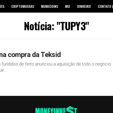
ÕES
CRIPTOMOEDAS
MEMECOINS
MEI
DINHEIRO
CONTATO 
Notícia: "TUPY3"
 na compra da Teksid
undidos de ferro anunciou a aquisição de todo o negócio
e...