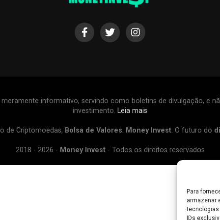
r meramente informativo, servindo como boletins de divulgação, e
investimento.
Leia mais
o de Criptomoedas,
Bolsa de Valores
.
Money Invest
: O futuro do
d
2018 - 2026 -
Money Invest
- Todos os direitos reservados
Para fornec
armazenar e
tecnologias
IDs exclusiv