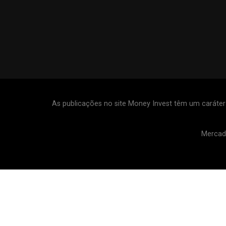
As publicações no site Money Invest têm um caráte
Mercad