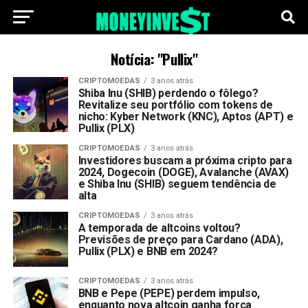
Notícia: "Pullix"
CRIPTOMOEDAS
3 anos atrás
Shiba Inu (SHIB) perdendo o fôlego?
Revitalize seu portfólio com tokens de
nicho: Kyber Network (KNC), Aptos (APT) e
Pullix (PLX)
CRIPTOMOEDAS
3 anos atrás
Investidores buscam a próxima cripto para
2024, Dogecoin (DOGE), Avalanche (AVAX)
e Shiba Inu (SHIB) seguem tendência de
alta
CRIPTOMOEDAS
3 anos atrás
A temporada de altcoins voltou?
Previsões de preço para Cardano (ADA),
Pullix (PLX) e BNB em 2024?
CRIPTOMOEDAS
3 anos atrás
BNB e Pepe (PEPE) perdem impulso,
enquanto nova altcoin ganha força